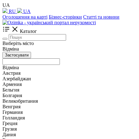
UA
RU
UA
Оголошення на карті
Бізнес-сторінки
Статті та новини
Каталог
Виберіть місто
Відміна
Застосувати
Відміна
Австрия
Азербайджан
Армения
Бельгия
Болгария
Великобритания
Венгрия
Германия
Голландия
Греция
Грузия
Дания