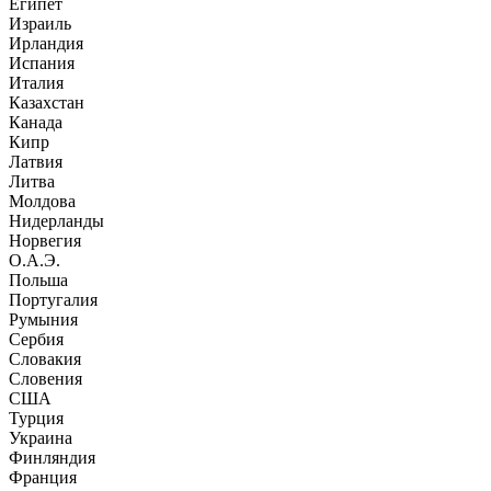
Египет
Израиль
Ирландия
Испания
Италия
Казахстан
Канада
Кипр
Латвия
Литва
Молдова
Нидерланды
Норвегия
О.А.Э.
Польша
Португалия
Румыния
Сербия
Словакия
Словения
США
Турция
Украина
Финляндия
Франция