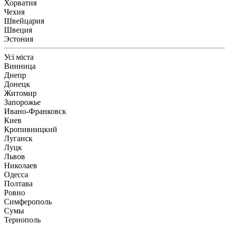
Хорватия
Чехия
Швейцария
Швеция
Эстония
Усі міста
Винница
Днепр
Донецк
Житомир
Запорожье
Ивано-Франковск
Киев
Кропивницкий
Луганск
Луцк
Львов
Николаев
Одесса
Полтава
Ровно
Симферополь
Сумы
Тернополь