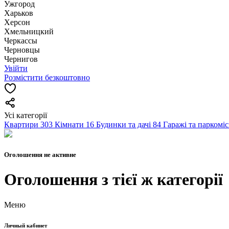
Ужгород
Харьков
Херсон
Хмельницкий
Черкассы
Чернoвцы
Чернигов
Увійти
Розмістити безкоштовно
Усі категорії
Квартири
303
Кімнати
16
Будинки та дачі
84
Гаражі та паркомі
Оголошення не активне
Оголошення з тієї ж категорії
Меню
Личный кабинет