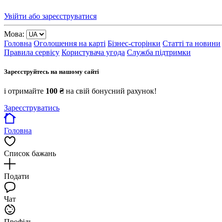
Увійти або зареєструватися
Мова:
Головна
Оголошення на карті
Бізнес-сторінки
Статті та новини
Правила сервісу
Користувача угода
Служба підтримки
Зареєструйтесь на нашому сайті
і отримайте
100 ₴
на свій бонусний рахунок!
Зареєструватись
Головна
Список бажань
Подати
Чат
Профіль