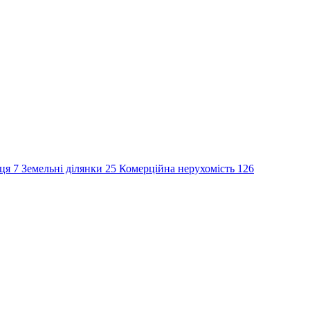
сця
7
Земельні ділянки
25
Комерційна нерухомість
126