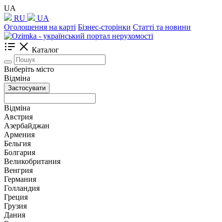
UA
RU
UA
Оголошення на карті
Бізнес-сторінки
Статті та новини
Каталог
Виберіть місто
Відміна
Застосувати
Відміна
Австрия
Азербайджан
Армения
Бельгия
Болгария
Великобритания
Венгрия
Германия
Голландия
Греция
Грузия
Дания