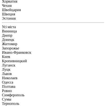
Хорватия
Чехия
Швейцария
Швеция
Эстония
Усі міста
Винница
Днепр
Донецк
Житомир
Запорожье
Ивано-Франковск
Киев
Кропивницкий
Луганск
Луцк
Львов
Николаев
Одесса
Полтава
Ровно
Симферополь
Сумы
Тернополь