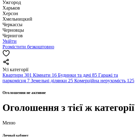
Ужгород
Харьков
Херсон
Хмельницкий
Черкассы
Чернoвцы
Чернигов
Увійти
Розмістити безкоштовно
Усі категорії
Квартири
301
Кімнати
16
Будинки та дачі
85
Гаражі та
паркомісця
7
Земельні ділянки
25
Комерційна нерухомість
125
Оголошення не активне
Оголошення з тієї ж категорії
Меню
Личный кабинет