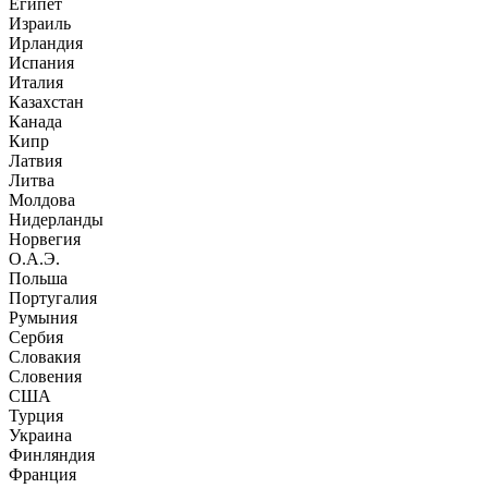
Египет
Израиль
Ирландия
Испания
Италия
Казахстан
Канада
Кипр
Латвия
Литва
Молдова
Нидерланды
Норвегия
О.А.Э.
Польша
Португалия
Румыния
Сербия
Словакия
Словения
США
Турция
Украина
Финляндия
Франция