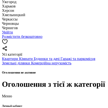
Ужгород
Харьков
Херсон
Хмельницкий
Черкассы
Чернoвцы
Чернигов
Увійти
Розмістити безкоштовно
Усі категорії
Квартири
Кімнати
Будинки та дачі
Гаражі та паркомісця
Земельні ділянки
Комерційна нерухомість
Оголошення не активне
Оголошення з тієї ж категорії
Меню
Личный кабинет