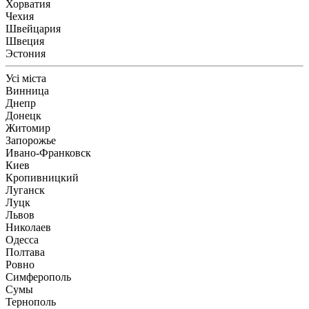
Хорватия
Чехия
Швейцария
Швеция
Эстония
Усі міста
Винница
Днепр
Донецк
Житомир
Запорожье
Ивано-Франковск
Киев
Кропивницкий
Луганск
Луцк
Львов
Николаев
Одесса
Полтава
Ровно
Симферополь
Сумы
Тернополь