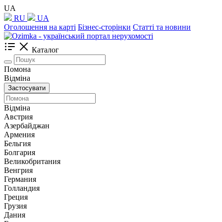
UA
RU
UA
Оголошення на карті
Бізнес-сторінки
Статті та новини
Каталог
Помона
Відміна
Застосувати
Відміна
Австрия
Азербайджан
Армения
Бельгия
Болгария
Великобритания
Венгрия
Германия
Голландия
Греция
Грузия
Дания