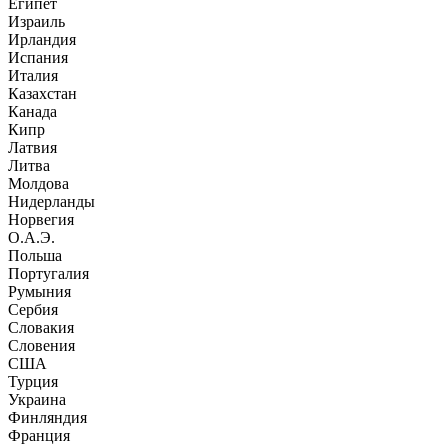
Египет
Израиль
Ирландия
Испания
Италия
Казахстан
Канада
Кипр
Латвия
Литва
Молдова
Нидерланды
Норвегия
О.А.Э.
Польша
Португалия
Румыния
Сербия
Словакия
Словения
США
Турция
Украина
Финляндия
Франция