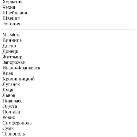
Хорватия
Чехия
Швейцария
Швеция
Эстония
Усі міста
Винница
Днепр
Донецк
Житомир
Запорожье
Ивано-Франковск
Киев
Кропивницкий
Луганск
Луцк
Львов
Николаев
Одесса
Полтава
Ровно
Симферополь
Сумы
Тернополь