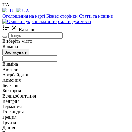
UA
RU
UA
Оголошення на карті
Бізнес-сторінки
Статті та новини
Каталог
Виберіть місто
Відміна
Застосувати
Відміна
Австрия
Азербайджан
Армения
Бельгия
Болгария
Великобритания
Венгрия
Германия
Голландия
Греция
Грузия
Дания