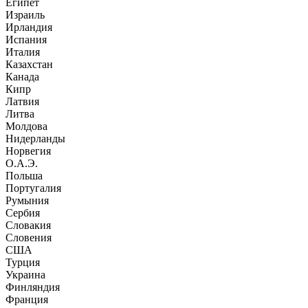
Египет
Израиль
Ирландия
Испания
Италия
Казахстан
Канада
Кипр
Латвия
Литва
Молдова
Нидерланды
Норвегия
О.А.Э.
Польша
Португалия
Румыния
Сербия
Словакия
Словения
США
Турция
Украина
Финляндия
Франция