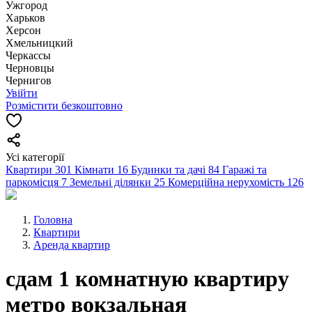
Ужгород
Харьков
Херсон
Хмельницкий
Черкассы
Чернoвцы
Чернигов
Увійти
Розмістити безкоштовно
Усі категорії
Квартири
301
Кімнати
16
Будинки та дачі
84
Гаражі та
паркомісця
7
Земельні ділянки
25
Комерційна нерухомість
126
Головна
Квартири
Аренда квартир
сдам 1 комнатную квартиру
метро вокзальная