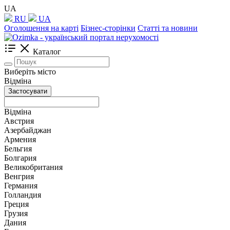
UA
RU
UA
Оголошення на карті
Бізнес-сторінки
Статті та новини
Каталог
Виберіть місто
Відміна
Застосувати
Відміна
Австрия
Азербайджан
Армения
Бельгия
Болгария
Великобритания
Венгрия
Германия
Голландия
Греция
Грузия
Дания