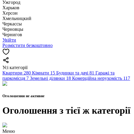
Ужгород
Харьков
Херсон
Хмельницкий
Черкассы
Чернoвцы
Чернигов
Увійти
Розмістити безкоштовно
Усі категорії
Квартири
280
Кімнати
15
Будинки та дачі
81
Гаражі та
паркомісця
7
Земельні ділянки
18
Комерційна нерухомість
117
Оголошення не активне
Оголошення з тієї ж категорії
Меню