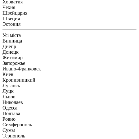
Хорватия
Чехия
Швейцария
Швеция
Эстония
Усі міста
Винница
Днепр
Донецк
Житомир
Запорожье
Ивано-Франковск
Киев
Кропивницкий
Луганск
Луцк
Львов
Николаев
Одесса
Полтава
Ровно
Симферополь
Сумы
Тернополь