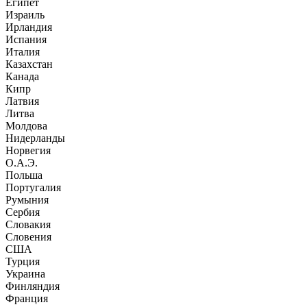
Египет
Израиль
Ирландия
Испания
Италия
Казахстан
Канада
Кипр
Латвия
Литва
Молдова
Нидерланды
Норвегия
О.А.Э.
Польша
Португалия
Румыния
Сербия
Словакия
Словения
США
Турция
Украина
Финляндия
Франция