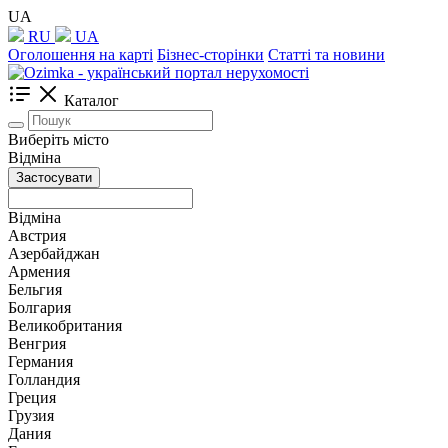
UA
RU
UA
Оголошення на карті
Бізнес-сторінки
Статті та новини
Каталог
Виберіть місто
Відміна
Застосувати
Відміна
Австрия
Азербайджан
Армения
Бельгия
Болгария
Великобритания
Венгрия
Германия
Голландия
Греция
Грузия
Дания