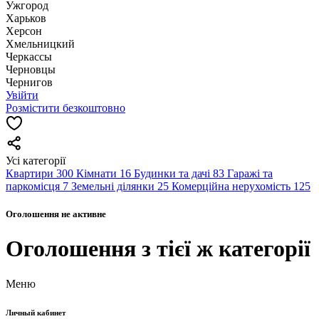
Ужгород
Харьков
Херсон
Хмельницкий
Черкассы
Чернoвцы
Чернигов
Увійти
Розмістити безкоштовно
Усі категорії
Квартири
300
Кімнати
16
Будинки та дачі
83
Гаражі та
паркомісця
7
Земельні ділянки
25
Комерційна нерухомість
125
Оголошення не активне
Оголошення з тієї ж категорії
Меню
Личный кабинет