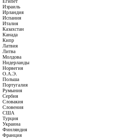
Египет
Израиль
Ирландия
Испания
Италия
Казахстан
Канада
Кипр
Латвия
Литва
Молдова
Нидерланды
Норвегия
О.А.Э.
Польша
Португалия
Румыния
Сербия
Словакия
Словения
США
Турция
Украина
Финляндия
Франция