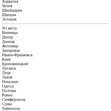
Хорватия
Чехия
Швейцария
Швеция
Эстония
Усі міста
Винница
Днепр
Донецк
Житомир
Запорожье
Ивано-Франковск
Киев
Кропивницкий
Луганск
Луцк
Львов
Николаев
Одесса
Полтава
Ровно
Симферополь
Сумы
Тернополь