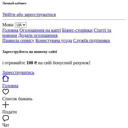
Личный кабинет
Увійти або зареєструватися
Мова:
Головна
Оголошення на карті
Бізнес-сторінки
Статті та
новини
Додати оголошення
Правила сервісу
Користувача угода
Служба підтримки
Зареєструйтесь на нашому сайті
і отримайте
100 ₴
на свій бонусний рахунок!
Зареєструватись
Головна
Список бажань
Подати
Чат