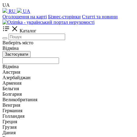
UA
RU
UA
Оголошення на карті
Бізнес-сторінки
Статті та новини
Каталог
Виберіть місто
Відміна
Застосувати
Відміна
Австрия
Азербайджан
Армения
Бельгия
Болгария
Великобритания
Венгрия
Германия
Голландия
Греция
Грузия
Дания