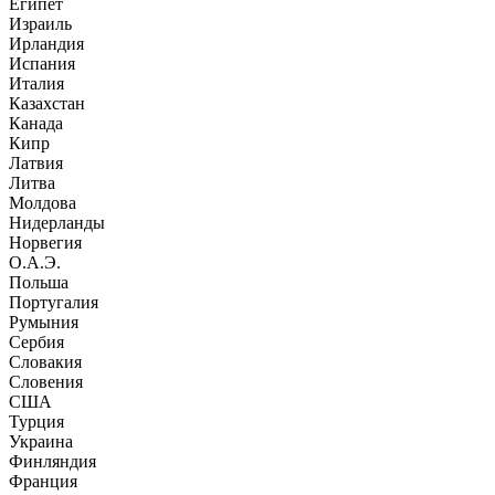
Египет
Израиль
Ирландия
Испания
Италия
Казахстан
Канада
Кипр
Латвия
Литва
Молдова
Нидерланды
Норвегия
О.А.Э.
Польша
Португалия
Румыния
Сербия
Словакия
Словения
США
Турция
Украина
Финляндия
Франция