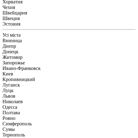
Хорватия
Чехия
Швейцария
Швеция
Эстония
Усі міста
Винница
Днепр
Донецк
Житомир
Запорожье
Ивано-Франковск
Киев
Кропивницкий
Луганск
Луцк
Львов
Николаев
Одесса
Полтава
Ровно
Симферополь
Сумы
Тернополь