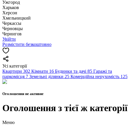
Ужгород
Харьков
Херсон
Хмельницкий
Черкассы
Чернoвцы
Чернигов
Увійти
Розмістити безкоштовно
Усі категорії
Квартири
302
Кімнати
16
Будинки та дачі
85
Гаражі та
паркомісця
7
Земельні ділянки
25
Комерційна нерухомість
125
Оголошення не активне
Оголошення з тієї ж категорії
Меню