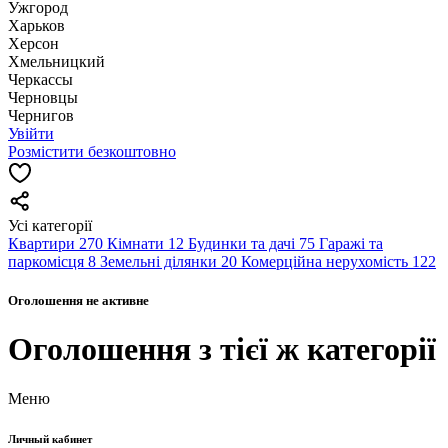
Ужгород
Харьков
Херсон
Хмельницкий
Черкассы
Чернoвцы
Чернигов
Увійти
Розмістити безкоштовно
Усі категорії
Квартири
270
Кімнати
12
Будинки та дачі
75
Гаражі та
паркомісця
8
Земельні ділянки
20
Комерційна нерухомість
122
Оголошення не активне
Оголошення з тієї ж категорії
Меню
Личный кабинет