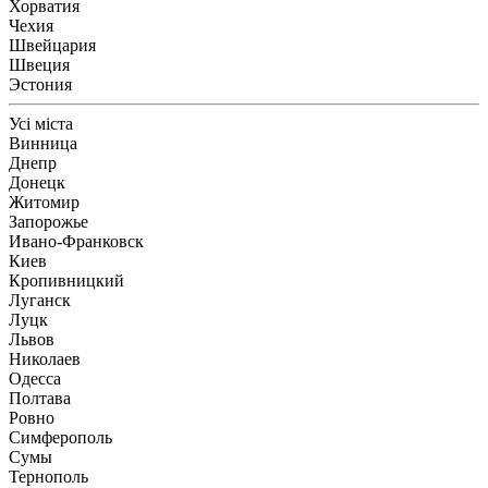
Хорватия
Чехия
Швейцария
Швеция
Эстония
Усі міста
Винница
Днепр
Донецк
Житомир
Запорожье
Ивано-Франковск
Киев
Кропивницкий
Луганск
Луцк
Львов
Николаев
Одесса
Полтава
Ровно
Симферополь
Сумы
Тернополь