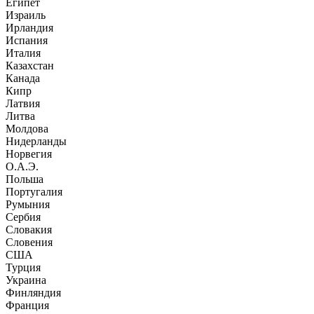
Египет
Израиль
Ирландия
Испания
Италия
Казахстан
Канада
Кипр
Латвия
Литва
Молдова
Нидерланды
Норвегия
О.А.Э.
Польша
Португалия
Румыния
Сербия
Словакия
Словения
США
Турция
Украина
Финляндия
Франция