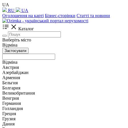
UA
RU
UA
Оголошення на карті
Бізнес-сторінки
Статті та новини
Каталог
Виберіть місто
Відміна
Застосувати
Відміна
Австрия
Азербайджан
Армения
Бельгия
Болгария
Великобритания
Венгрия
Германия
Голландия
Греция
Грузия
Дания