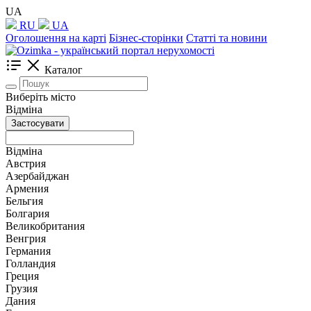
UA
RU
UA
Оголошення на карті
Бізнес-сторінки
Статті та новини
Каталог
Виберіть місто
Відміна
Застосувати
Відміна
Австрия
Азербайджан
Армения
Бельгия
Болгария
Великобритания
Венгрия
Германия
Голландия
Греция
Грузия
Дания