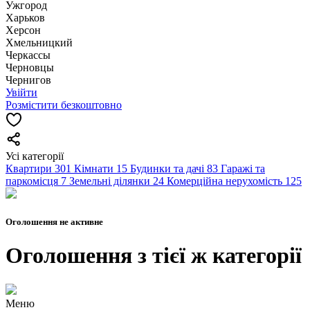
Ужгород
Харьков
Херсон
Хмельницкий
Черкассы
Чернoвцы
Чернигов
Увійти
Розмістити безкоштовно
Усі категорії
Квартири
301
Кімнати
15
Будинки та дачі
83
Гаражі та
паркомісця
7
Земельні ділянки
24
Комерційна нерухомість
125
Оголошення не активне
Оголошення з тієї ж категорії
Меню