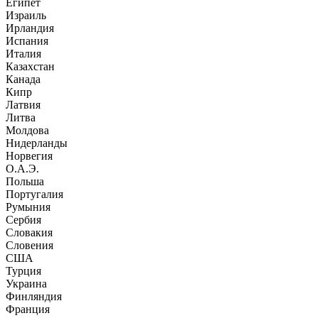
Египет
Израиль
Ирландия
Испания
Италия
Казахстан
Канада
Кипр
Латвия
Литва
Молдова
Нидерланды
Норвегия
О.А.Э.
Польша
Португалия
Румыния
Сербия
Словакия
Словения
США
Турция
Украина
Финляндия
Франция