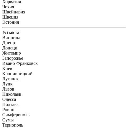
Хорватия
Чехия
Швейцария
Швеция
Эстония
Усі міста
Винница
Днепр
Донецк
Житомир
Запорожье
Ивано-Франковск
Киев
Кропивницкий
Луганск
Луцк
Львов
Николаев
Одесса
Полтава
Ровно
Симферополь
Сумы
Тернополь