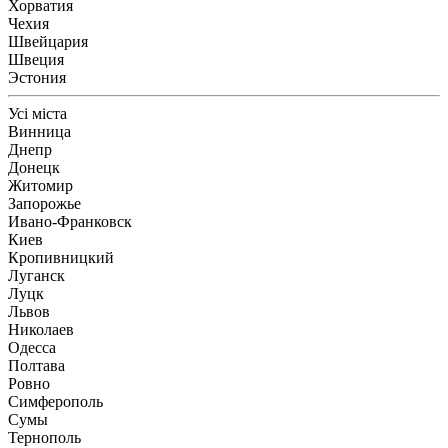
Хорватия
Чехия
Швейцария
Швеция
Эстония
Усі міста
Винница
Днепр
Донецк
Житомир
Запорожье
Ивано-Франковск
Киев
Кропивницкий
Луганск
Луцк
Львов
Николаев
Одесса
Полтава
Ровно
Симферополь
Сумы
Тернополь