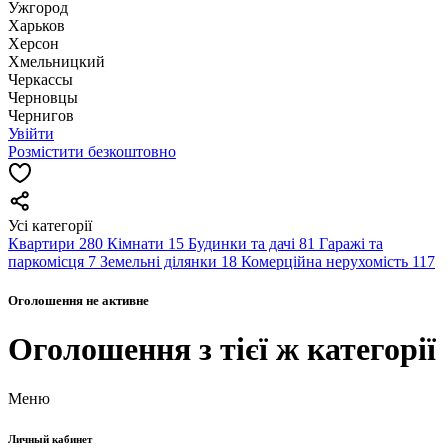
Ужгород
Харьков
Херсон
Хмельницкий
Черкассы
Чернoвцы
Чернигов
Увійти
Розмістити безкоштовно
Усі категорії
Квартири
280
Кімнати
15
Будинки та дачі
81
Гаражі та
паркомісця
7
Земельні ділянки
18
Комерційна нерухомість
117
Оголошення не активне
Оголошення з тієї ж категорії
Меню
Личный кабинет