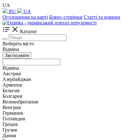
UA
RU
UA
Оголошення на карті
Бізнес-сторінки
Статті та новини
Каталог
Виберіть місто
Відміна
Застосувати
Відміна
Австрия
Азербайджан
Армения
Бельгия
Болгария
Великобритания
Венгрия
Германия
Голландия
Греция
Грузия
Дания