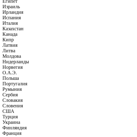
Египет
Израиль
Ирландия
Испания
Италия
Казахстан
Канада
Кипр
Латвия
Литва
Молдова
Нидерланды
Норвегия
О.А.Э.
Польша
Португалия
Румыния
Сербия
Словакия
Словения
США
Турция
Украина
Финляндия
Франция