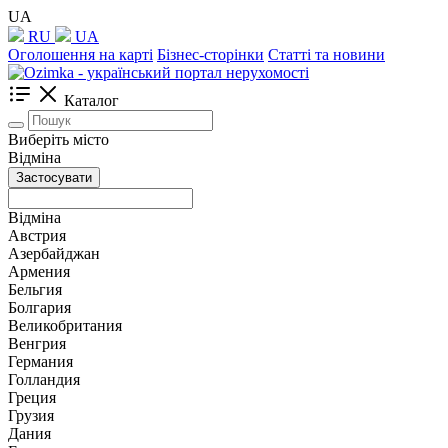
UA
RU
UA
Оголошення на карті
Бізнес-сторінки
Статті та новини
Каталог
Виберіть місто
Відміна
Застосувати
Відміна
Австрия
Азербайджан
Армения
Бельгия
Болгария
Великобритания
Венгрия
Германия
Голландия
Греция
Грузия
Дания