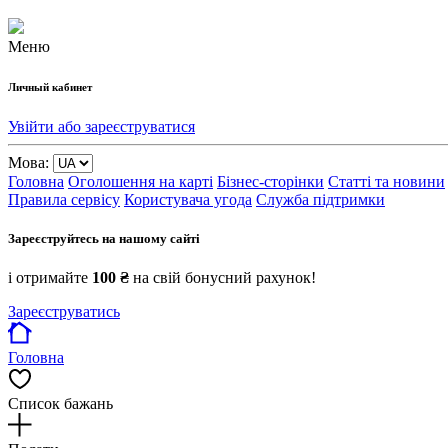
Меню
Личный кабинет
Увійти або зареєструватися
Мова:
Головна
Оголошення на карті
Бізнес-сторінки
Статті та новини
Правила сервісу
Користувача угода
Служба підтримки
Зареєструйтесь на нашому сайті
і отримайте
100 ₴
на свій бонусний рахунок!
Зареєструватись
Головна
Список бажань