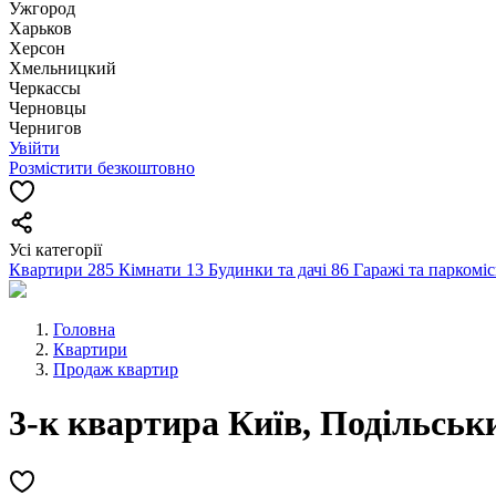
Ужгород
Харьков
Херсон
Хмельницкий
Черкассы
Чернoвцы
Чернигов
Увійти
Розмістити безкоштовно
Усі категорії
Квартири
285
Кімнати
13
Будинки та дачі
86
Гаражі та паркомі
Головна
Квартири
Продаж квартир
3-к квартира Київ, Подільськи