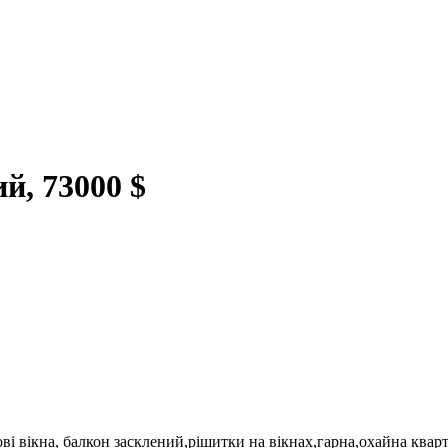
й, 73000 $
ві вікна, балкон засклений,рішитки на вікнах,гарна,охайна кварти