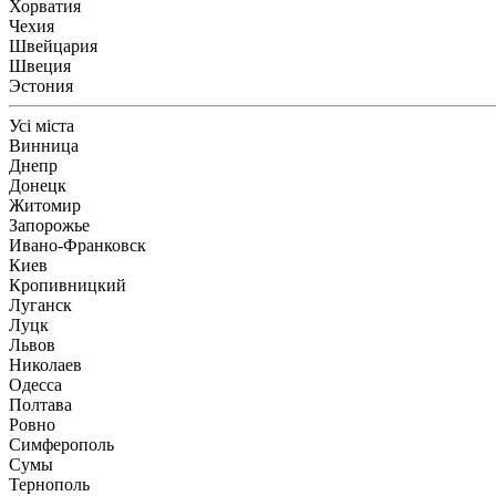
Хорватия
Чехия
Швейцария
Швеция
Эстония
Усі міста
Винница
Днепр
Донецк
Житомир
Запорожье
Ивано-Франковск
Киев
Кропивницкий
Луганск
Луцк
Львов
Николаев
Одесса
Полтава
Ровно
Симферополь
Сумы
Тернополь