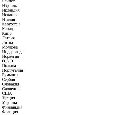
Египет
Израиль
Ирландия
Испания
Италия
Казахстан
Канада
Кипр
Латвия
Литва
Молдова
Нидерланды
Норвегия
О.А.Э.
Польша
Португалия
Румыния
Сербия
Словакия
Словения
США
Турция
Украина
Финляндия
Франция