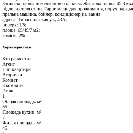
Загальна площа помешкання 65.5 кв.м. Житлова площа 45.3 кв.м.
підлоги,стеля.стіни. Гарне місце для проживання, поруч парк,
пральна машина, бойлер, кондиціонер(и), ванна;
адреса: Тираспольская ул., 43А;
поверх: 1/5;
площа: 65/45/7 м2;
комісія: 2%
Характеристики
Кто разместил
Агент
Тип квартиры
Вторичка
Комнат
3 комнаты
Этаж
1
Общая площадь, м²
65
Площадь кухни, м²
7
Жилая площадь, м²
45