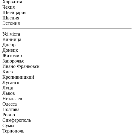
Хорватия
Чехия
Швейцария
Швеция
Эстония
Усі міста
Винница
Днепр
Донецк
Житомир
Запорожье
Ивано-Франковск
Киев
Кропивницкий
Луганск
Луцк
Львов
Николаев
Одесса
Полтава
Ровно
Симферополь
Сумы
Тернополь