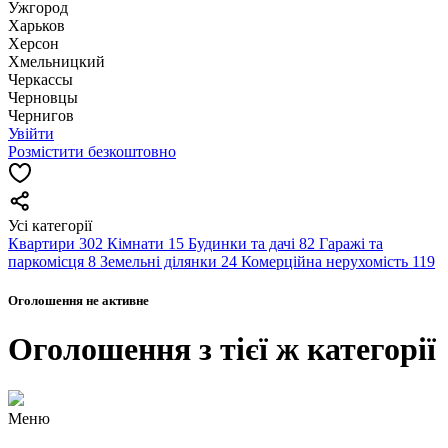
Ужгород
Харьков
Херсон
Хмельницкий
Черкассы
Чернoвцы
Чернигов
Увійти
Розмістити безкоштовно
Усі категорії
Квартири
302
Кімнати
15
Будинки та дачі
82
Гаражі та
паркомісця
8
Земельні ділянки
24
Комерційна нерухомість
119
Оголошення не активне
Оголошення з тієї ж категорії
Меню