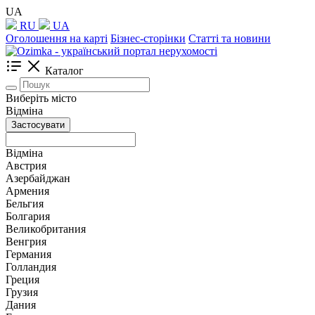
UA
RU
UA
Оголошення на карті
Бізнес-сторінки
Статті та новини
Каталог
Виберіть місто
Відміна
Застосувати
Відміна
Австрия
Азербайджан
Армения
Бельгия
Болгария
Великобритания
Венгрия
Германия
Голландия
Греция
Грузия
Дания