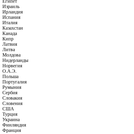
Египет
Израиль
Ирландия
Испания
Италия
Казахстан
Канада
Кипр
Латвия
Литва
Молдова
Нидерланды
Норвегия
О.А.Э.
Польша
Португалия
Румыния
Сербия
Словакия
Словения
США
Турция
Украина
Финляндия
Франция