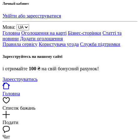
Личный кабинет
Увійти або зареєструватися
Мова:
Головна
Оголошення на карті
Бізнес-сторінки
Статті та
новини
Додати оголошення
Правила сервісу
Користувача угода
Служба підтримки
Зареєструйтесь на нашому сайті
і отримайте
100 ₴
на свій бонусний рахунок!
Зареєструватись
Головна
Список бажань
Подати
Чат