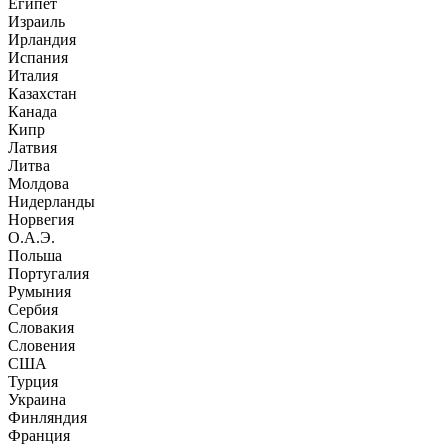
Египет
Израиль
Ирландия
Испания
Италия
Казахстан
Канада
Кипр
Латвия
Литва
Молдова
Нидерланды
Норвегия
О.А.Э.
Польша
Португалия
Румыния
Сербия
Словакия
Словения
США
Турция
Украина
Финляндия
Франция