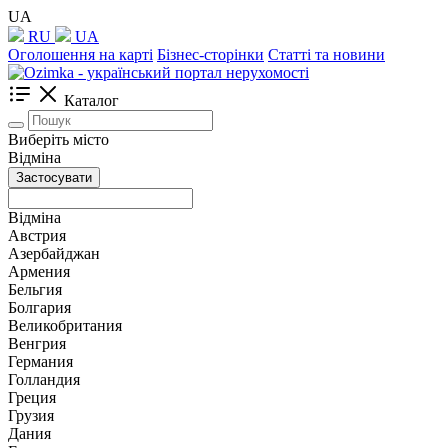
UA
RU
UA
Оголошення на карті
Бізнес-сторінки
Статті та новини
Каталог
Виберіть місто
Відміна
Застосувати
Відміна
Австрия
Азербайджан
Армения
Бельгия
Болгария
Великобритания
Венгрия
Германия
Голландия
Греция
Грузия
Дания