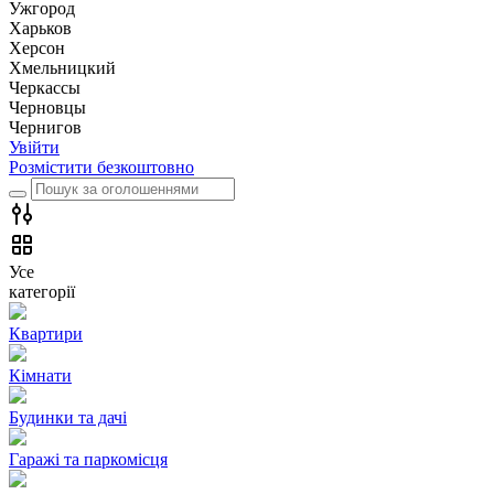
Ужгород
Харьков
Херсон
Хмельницкий
Черкассы
Чернoвцы
Чернигов
Увійти
Розмістити безкоштовно
Усе
категорії
Квартири
Кімнати
Будинки та дачі
Гаражі та паркомісця