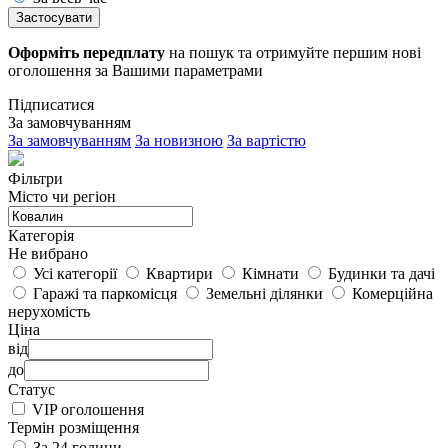
Застосувати
Оформіть передплату
на пошук та отримуйте першим нові
оголошення за Вашими параметрами
Підписатися
За замовчуванням
За замовчуванням
За новизною
За вартістю
Фільтри
Місто чи регіон
Категорія
Не вибрано
Усі категорії
Квартири
Кімнати
Будинки та дачі
Гаражі та паркомісця
Земельні ділянки
Комерційна
нерухомість
Ціна
від
до
Статус
VIP оголошення
Термін розміщення
За 24 години