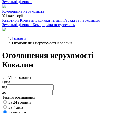
Земельні ділянки
Комерційна нерухомість
Усі категорії
Квартири
Кімнати
Будинки та дачі
Гаражі та паркомісця
Земельні ділянки
Комерційна нерухомість
Головна
Оголошення нерухомості Ковалин
Оголошення нерухомості
Ковалин
VIP оголошення
Ціна
від
до
Термін розміщення
За 24 години
За 7 днів
За весь час