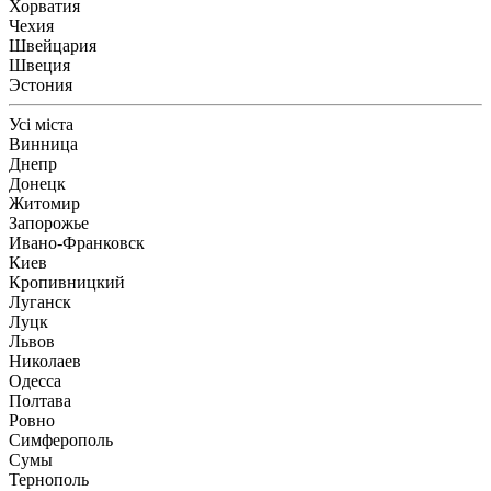
Хорватия
Чехия
Швейцария
Швеция
Эстония
Усі міста
Винница
Днепр
Донецк
Житомир
Запорожье
Ивано-Франковск
Киев
Кропивницкий
Луганск
Луцк
Львов
Николаев
Одесса
Полтава
Ровно
Симферополь
Сумы
Тернополь