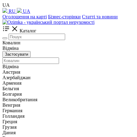
UA
RU
UA
Оголошення на карті
Бізнес-сторінки
Статті та новини
Каталог
Ковалин
Відміна
Застосувати
Відміна
Австрия
Азербайджан
Армения
Бельгия
Болгария
Великобритания
Венгрия
Германия
Голландия
Греция
Грузия
Дания