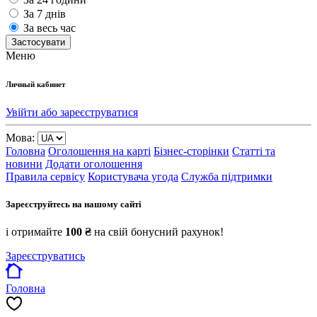
За 7 днів
За весь час
Застосувати
Меню
Личный кабинет
Увійти або зареєструватися
Мова:
Головна
Оголошення на карті
Бізнес-сторінки
Статті та
новини
Додати оголошення
Правила сервісу
Користувача угода
Служба підтримки
Зареєструйтесь на нашому сайті
і отримайте
100 ₴
на свій бонусний рахунок!
Зареєструватись
Головна