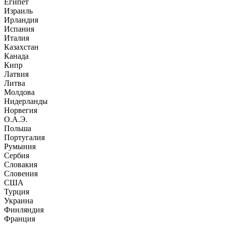
Египет
Израиль
Ирландия
Испания
Италия
Казахстан
Канада
Кипр
Латвия
Литва
Молдова
Нидерланды
Норвегия
О.А.Э.
Польша
Португалия
Румыния
Сербия
Словакия
Словения
США
Турция
Украина
Финляндия
Франция