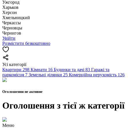
Ужгород
Харьков
Херсон
Хмельницкий
Черкассы
Чернoвцы
Чернигов
Увійти
Розмістити безкоштовно
Усі категорії
Квартири
298
Кімнати
16
Будинки та дачі
83
Гаражі та
паркомісця
7
Земельні ділянки
25
Комерційна нерухомість
126
Оголошення не активне
Оголошення з тієї ж категорії
Меню