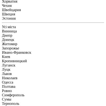
Хорватия
Чехия
Швейцария
Швеция
Эстония
Усі міста
Винница
Днепр
Донецк
Житомир
Запорожье
Ивано-Франковск
Киев
Кропивницкий
Луганск
Луцк
Львов
Николаев
Одесса
Полтава
Ровно
Симферополь
Сумы
Тернополь