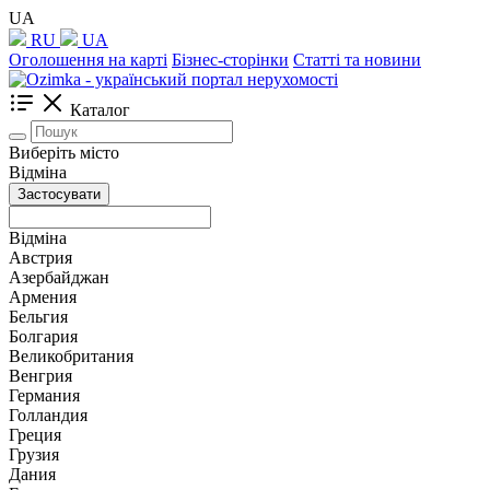
UA
RU
UA
Оголошення на карті
Бізнес-сторінки
Статті та новини
Каталог
Виберіть місто
Відміна
Застосувати
Відміна
Австрия
Азербайджан
Армения
Бельгия
Болгария
Великобритания
Венгрия
Германия
Голландия
Греция
Грузия
Дания