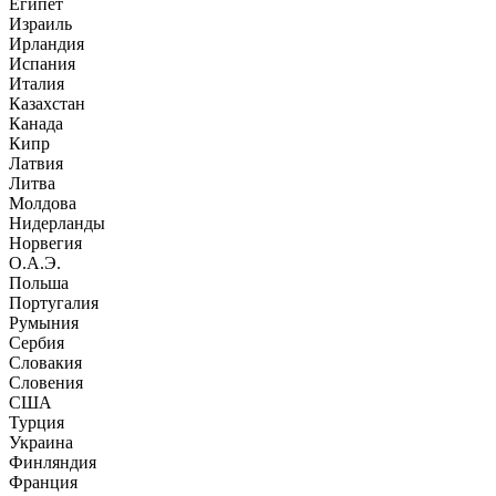
Египет
Израиль
Ирландия
Испания
Италия
Казахстан
Канада
Кипр
Латвия
Литва
Молдова
Нидерланды
Норвегия
О.А.Э.
Польша
Португалия
Румыния
Сербия
Словакия
Словения
США
Турция
Украина
Финляндия
Франция