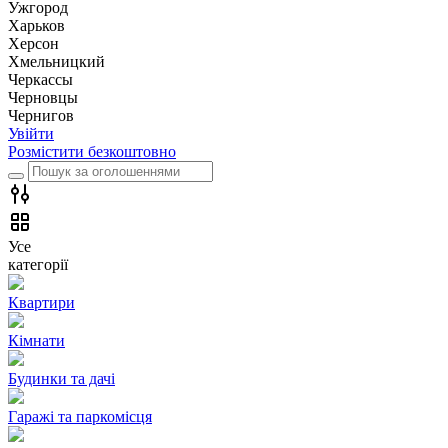
Ужгород
Харьков
Херсон
Хмельницкий
Черкассы
Чернoвцы
Чернигов
Увійти
Розмістити безкоштовно
Усе
категорії
Квартири
Кімнати
Будинки та дачі
Гаражі та паркомісця