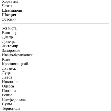
Хорватия
Чехия
Швейцария
Швеция
Эстония
Усі міста
Винница
Днепр
Донецк
Житомир
Запорожье
Ивано-Франковск
Киев
Кропивницкий
Луганск
Луцк
Львов
Николаев
Одесса
Полтава
Ровно
Симферополь
Сумы
Тернополь