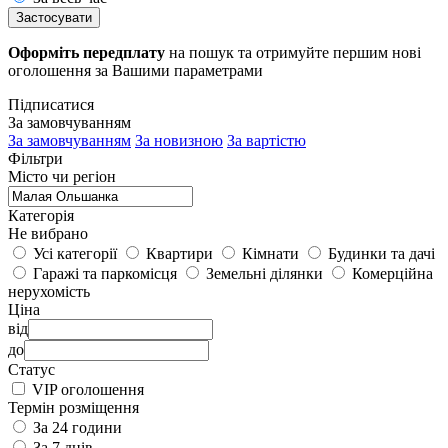
Застосувати
Оформіть передплату
на пошук та отримуйте першим нові
оголошення за Вашими параметрами
Підписатися
За замовчуванням
За замовчуванням
За новизною
За вартістю
Фільтри
Місто чи регіон
Категорія
Не вибрано
Усі категорії
Квартири
Кімнати
Будинки та дачі
Гаражі та паркомісця
Земельні ділянки
Комерційна
нерухомість
Ціна
від
до
Статус
VIP оголошення
Термін розміщення
За 24 години
За 7 днів