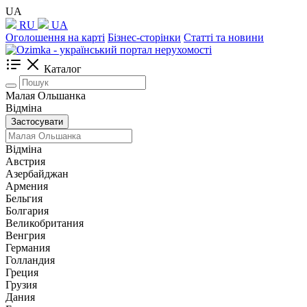
UA
RU
UA
Оголошення на карті
Бізнес-сторінки
Статті та новини
Каталог
Малая Ольшанка
Відміна
Застосувати
Відміна
Австрия
Азербайджан
Армения
Бельгия
Болгария
Великобритания
Венгрия
Германия
Голландия
Греция
Грузия
Дания