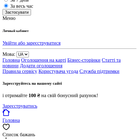
За весь час
Застосувати
Меню
Личный кабинет
Увійти або зареєструватися
Мова:
Головна
Оголошення на карті
Бізнес-сторінки
Статті та
новини
Додати оголошення
Правила сервісу
Користувача угода
Служба підтримки
Зареєструйтесь на нашому сайті
і отримайте
100 ₴
на свій бонусний рахунок!
Зареєструватись
Головна
Список бажань