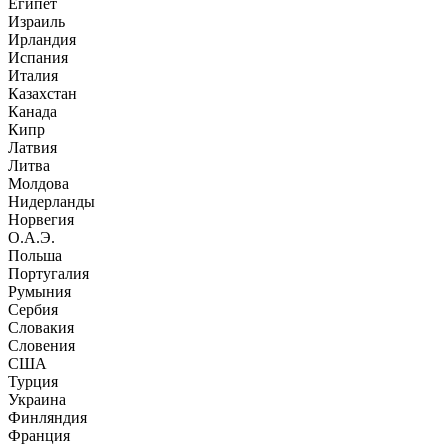
Египет
Израиль
Ирландия
Испания
Италия
Казахстан
Канада
Кипр
Латвия
Литва
Молдова
Нидерланды
Норвегия
О.А.Э.
Польша
Португалия
Румыния
Сербия
Словакия
Словения
США
Турция
Украина
Финляндия
Франция