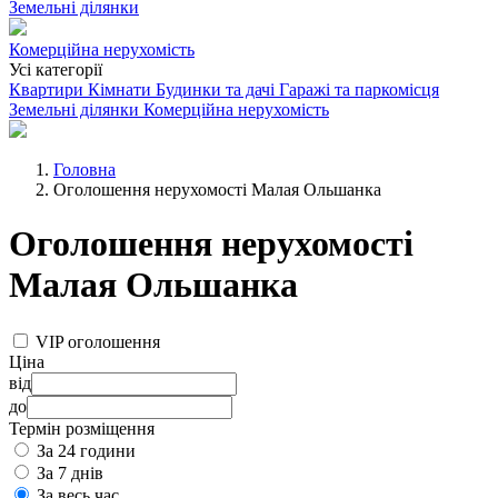
Земельні ділянки
Комерційна нерухомість
Усі категорії
Квартири
Кімнати
Будинки та дачі
Гаражі та паркомісця
Земельні ділянки
Комерційна нерухомість
Головна
Оголошення нерухомості Малая Ольшанка
Оголошення нерухомості
Малая Ольшанка
VIP оголошення
Ціна
від
до
Термін розміщення
За 24 години
За 7 днів
За весь час