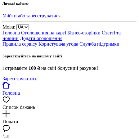
Личный кабинет
Увійти або зареєструватися
Мова:
Головна
Оголошення на карті
Бізнес-сторінки
Статті та
новини
Додати оголошення
Правила сервісу
Користувача угода
Служба підтримки
Зареєструйтесь на нашому сайті
і отримайте
100 ₴
на свій бонусний рахунок!
Зареєструватись
Головна
Список бажань
Подати
Чат