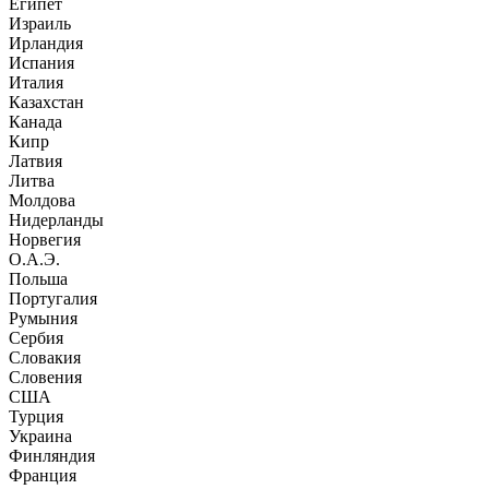
Египет
Израиль
Ирландия
Испания
Италия
Казахстан
Канада
Кипр
Латвия
Литва
Молдова
Нидерланды
Норвегия
О.А.Э.
Польша
Португалия
Румыния
Сербия
Словакия
Словения
США
Турция
Украина
Финляндия
Франция