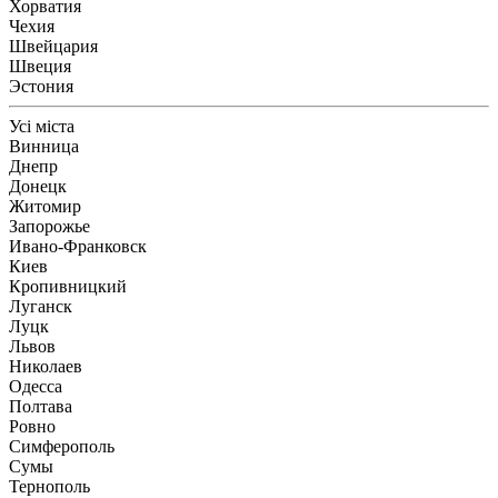
Хорватия
Чехия
Швейцария
Швеция
Эстония
Усі міста
Винница
Днепр
Донецк
Житомир
Запорожье
Ивано-Франковск
Киев
Кропивницкий
Луганск
Луцк
Львов
Николаев
Одесса
Полтава
Ровно
Симферополь
Сумы
Тернополь