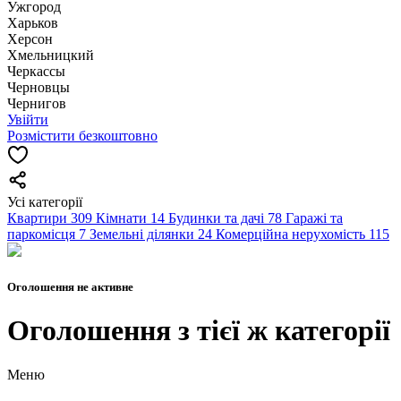
Ужгород
Харьков
Херсон
Хмельницкий
Черкассы
Чернoвцы
Чернигов
Увійти
Розмістити безкоштовно
Усі категорії
Квартири
309
Кімнати
14
Будинки та дачі
78
Гаражі та
паркомісця
7
Земельні ділянки
24
Комерційна нерухомість
115
Оголошення не активне
Оголошення з тієї ж категорії
Меню