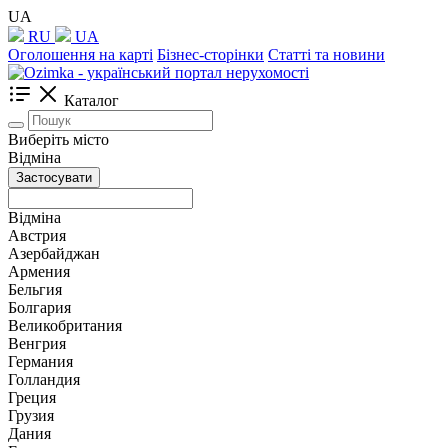
UA
RU
UA
Оголошення на карті
Бізнес-сторінки
Статті та новини
Каталог
Виберіть місто
Відміна
Застосувати
Відміна
Австрия
Азербайджан
Армения
Бельгия
Болгария
Великобритания
Венгрия
Германия
Голландия
Греция
Грузия
Дания