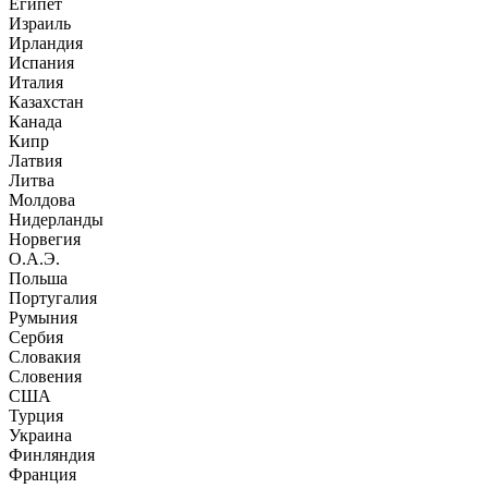
Египет
Израиль
Ирландия
Испания
Италия
Казахстан
Канада
Кипр
Латвия
Литва
Молдова
Нидерланды
Норвегия
О.А.Э.
Польша
Португалия
Румыния
Сербия
Словакия
Словения
США
Турция
Украина
Финляндия
Франция