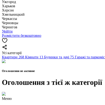
Ужгород
Харьков
Херсон
Хмельницкий
Черкассы
Чернoвцы
Чернигов
Увійти
Розмістити безкоштовно
Усі категорії
Квартири
268
Кімнати
13
Будинки та дачі
75
Гаражі та паркомі
Оголошення не активне
Оголошення з тієї ж категорії
Меню