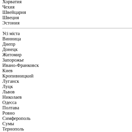
Хорватия
Чехия
Швейцария
Швеция
Эстония
Усі міста
Винница
Днепр
Донецк
Житомир
Запорожье
Ивано-Франковск
Киев
Кропивницкий
Луганск
Луцк
Львов
Николаев
Одесса
Полтава
Ровно
Симферополь
Сумы
Тернополь