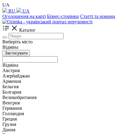
UA
RU
UA
Оголошення на карті
Бізнес-сторінки
Статті та новини
Каталог
Виберіть місто
Відміна
Застосувати
Відміна
Австрия
Азербайджан
Армения
Бельгия
Болгария
Великобритания
Венгрия
Германия
Голландия
Греция
Грузия
Дания