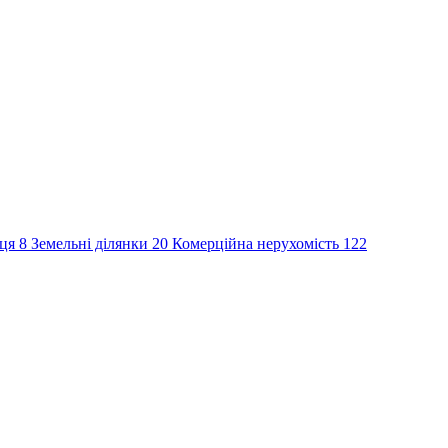
сця
8
Земельні ділянки
20
Комерційна нерухомість
122