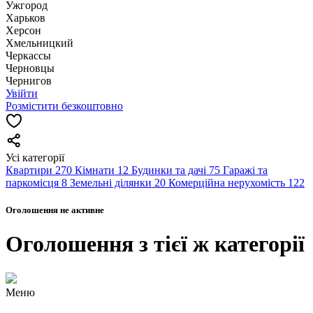
Ужгород
Харьков
Херсон
Хмельницкий
Черкассы
Чернoвцы
Чернигов
Увійти
Розмістити безкоштовно
Усі категорії
Квартири
270
Кімнати
12
Будинки та дачі
75
Гаражі та
паркомісця
8
Земельні ділянки
20
Комерційна нерухомість
122
Оголошення не активне
Оголошення з тієї ж категорії
Меню