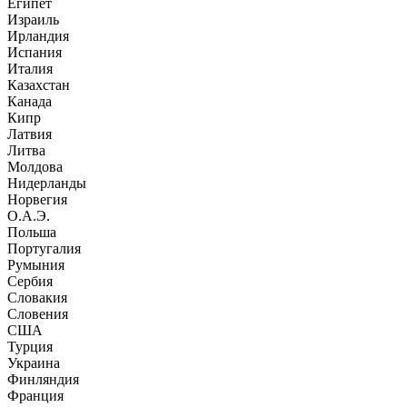
Египет
Израиль
Ирландия
Испания
Италия
Казахстан
Канада
Кипр
Латвия
Литва
Молдова
Нидерланды
Норвегия
О.А.Э.
Польша
Португалия
Румыния
Сербия
Словакия
Словения
США
Турция
Украина
Финляндия
Франция