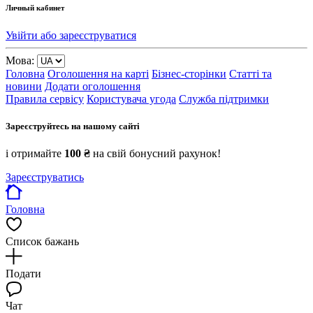
Личный кабинет
Увійти або зареєструватися
Мова:
Головна
Оголошення на карті
Бізнес-сторінки
Статті та
новини
Додати оголошення
Правила сервісу
Користувача угода
Служба підтримки
Зареєструйтесь на нашому сайті
і отримайте
100 ₴
на свій бонусний рахунок!
Зареєструватись
Головна
Список бажань
Подати
Чат