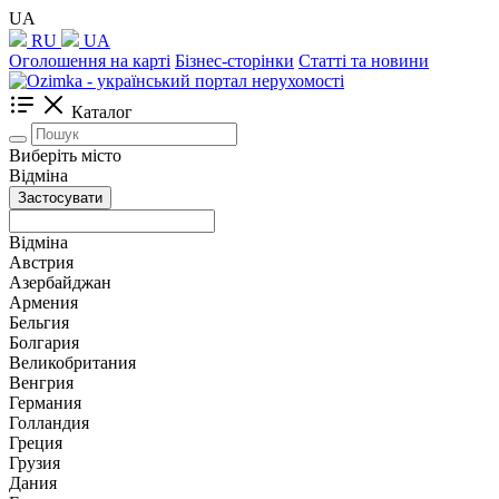
UA
RU
UA
Оголошення на карті
Бізнес-сторінки
Статті та новини
Каталог
Виберіть місто
Відміна
Застосувати
Відміна
Австрия
Азербайджан
Армения
Бельгия
Болгария
Великобритания
Венгрия
Германия
Голландия
Греция
Грузия
Дания