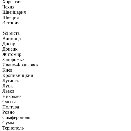
Хорватия
Чехия
Швейцария
Швеция
Эстония
Усі міста
Винница
Днепр
Донецк
Житомир
Запорожье
Ивано-Франковск
Киев
Кропивницкий
Луганск
Луцк
Львов
Николаев
Одесса
Полтава
Ровно
Симферополь
Сумы
Тернополь