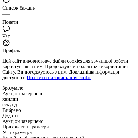
Список бажань
Подати
Чат
Профіль
Цей сайт використовує файли cookies для зручнішої роботи
користувачів з ним. Продовжуючи подальше використання
Сайту, Ви погоджуєтесь з цим. Докладніша інформація
доступна в
Політики використання cookie
Зрозуміло
Аукціон завершено
хвилин
секунд
Вибрано
Додати
Аукціон завершено
Приховати параметри
Усі параметри
Ви дійсно бажаєте видалити сторінку?