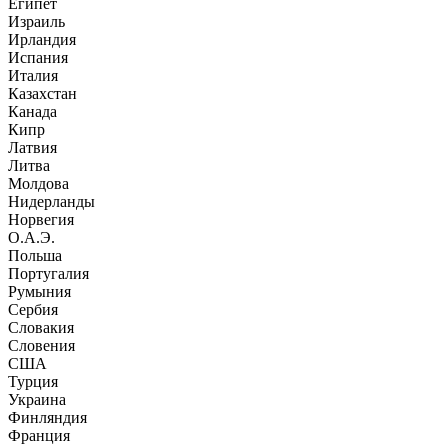
Египет
Израиль
Ирландия
Испания
Италия
Казахстан
Канада
Кипр
Латвия
Литва
Молдова
Нидерланды
Норвегия
О.А.Э.
Польша
Португалия
Румыния
Сербия
Словакия
Словения
США
Турция
Украина
Финляндия
Франция