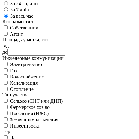
За 24 години
За 7 днів
За весь час
Кто разместил
Собственник
Агент
Площадь участка, сот.
від
до
Инженерные коммуникации
Электричество
Газ
Водоснабжение
Канализация
Отопление
Тип участка
Сельхоз (СНТ или ДНП)
Фермерское хоз-во
Поселения (ИЖС)
Земля промназначения
Инвестпроект
Торг
Да