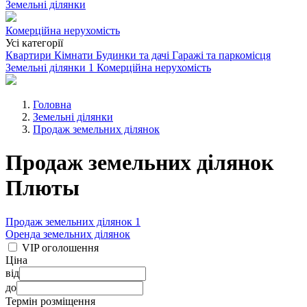
Земельні ділянки
Комерційна нерухомість
Усі категорії
Квартири
Кімнати
Будинки та дачі
Гаражі та паркомісця
Земельні ділянки
1
Комерційна нерухомість
Головна
Земельні ділянки
Продаж земельних ділянок
Продаж земельних ділянок
Плюты
Продаж земельних ділянок
1
Оренда земельних ділянок
VIP оголошення
Ціна
від
до
Термін розміщення