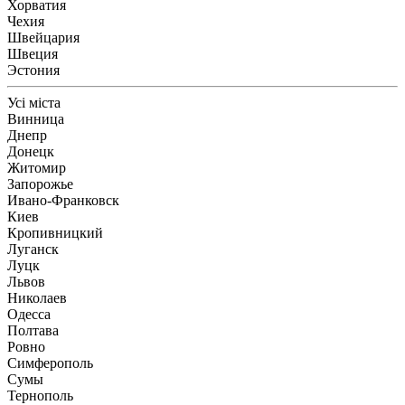
Хорватия
Чехия
Швейцария
Швеция
Эстония
Усі міста
Винница
Днепр
Донецк
Житомир
Запорожье
Ивано-Франковск
Киев
Кропивницкий
Луганск
Луцк
Львов
Николаев
Одесса
Полтава
Ровно
Симферополь
Сумы
Тернополь