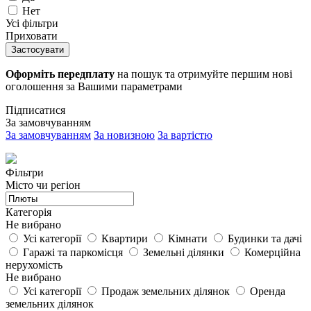
Нет
Усі фільтри
Приховати
Застосувати
Оформіть передплату
на пошук та отримуйте першим нові
оголошення за Вашими параметрами
Підписатися
За замовчуванням
За замовчуванням
За новизною
За вартістю
Фільтри
Місто чи регіон
Категорія
Не вибрано
Усі категорії
Квартири
Кімнати
Будинки та дачі
Гаражі та паркомісця
Земельні ділянки
Комерційна
нерухомість
Не вибрано
Усі категорії
Продаж земельних ділянок
Оренда
земельних ділянок