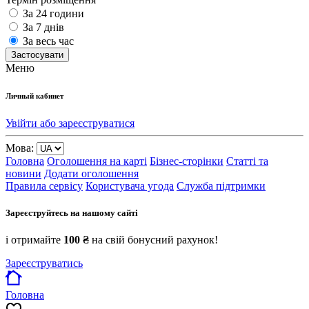
За 24 години
За 7 днів
За весь час
Застосувати
Меню
Личный кабинет
Увійти або зареєструватися
Мова:
Головна
Оголошення на карті
Бізнес-сторінки
Статті та
новини
Додати оголошення
Правила сервісу
Користувача угода
Служба підтримки
Зареєструйтесь на нашому сайті
і отримайте
100 ₴
на свій бонусний рахунок!
Зареєструватись
Головна