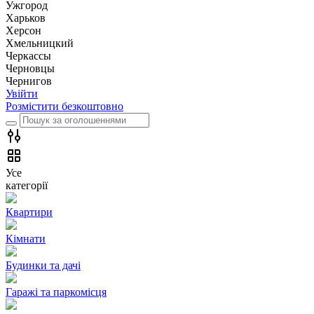
Ужгород
Харьков
Херсон
Хмельницкий
Черкассы
Чернoвцы
Чернигов
Увійти
Розмістити безкоштовно
Усе
категорії
Квартири
Кімнати
Будинки та дачі
Гаражі та паркомісця