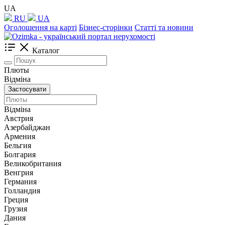
UA
RU
UA
Оголошення на карті
Бізнес-сторінки
Статті та новини
Каталог
Плюты
Відміна
Застосувати
Відміна
Австрия
Азербайджан
Армения
Бельгия
Болгария
Великобритания
Венгрия
Германия
Голландия
Греция
Грузия
Дания