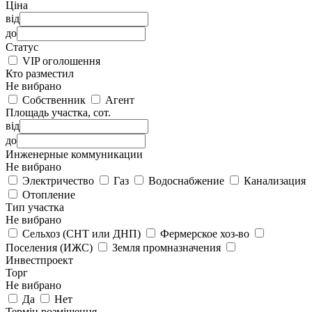
Ціна
від
до
Статус
VIP оголошення
Кто разместил
Не вибрано
Собственник
Агент
Площадь участка, сот.
від
до
Инженерные коммуникации
Не вибрано
Электричество
Газ
Водоснабжение
Канализация
Отопление
Тип участка
Не вибрано
Сельхоз (СНТ или ДНП)
Фермерское хоз-во
Поселения (ИЖС)
Земля промназначения
Инвестпроект
Торг
Не вибрано
Да
Нет
Термін розміщення