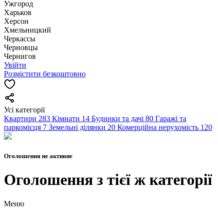
Ужгород
Харьков
Херсон
Хмельницкий
Черкассы
Чернoвцы
Чернигов
Увійти
Розмістити безкоштовно
Усі категорії
Квартири
283
Кімнати
14
Будинки та дачі
80
Гаражі та
паркомісця
7
Земельні ділянки
20
Комерційна нерухомість
120
Оголошення не активне
Оголошення з тієї ж категорії
Меню