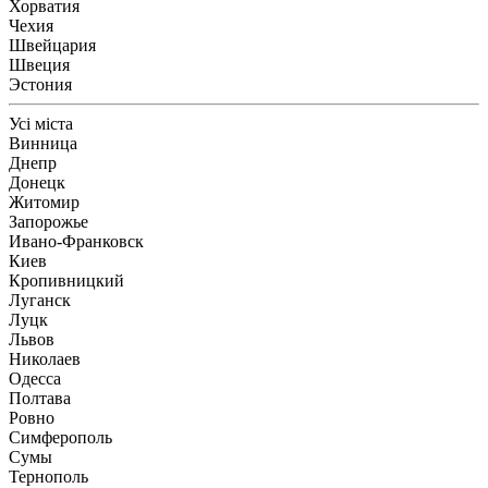
Хорватия
Чехия
Швейцария
Швеция
Эстония
Усі міста
Винница
Днепр
Донецк
Житомир
Запорожье
Ивано-Франковск
Киев
Кропивницкий
Луганск
Луцк
Львов
Николаев
Одесса
Полтава
Ровно
Симферополь
Сумы
Тернополь