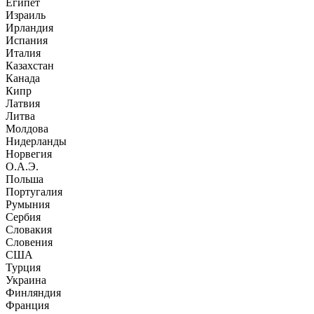
Египет
Израиль
Ирландия
Испания
Италия
Казахстан
Канада
Кипр
Латвия
Литва
Молдова
Нидерланды
Норвегия
О.А.Э.
Польша
Португалия
Румыния
Сербия
Словакия
Словения
США
Турция
Украина
Финляндия
Франция