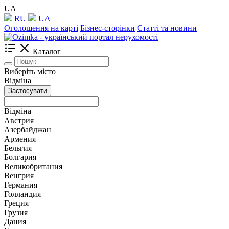
UA
RU
UA
Оголошення на карті
Бізнес-сторінки
Статті та новини
Каталог
Виберіть місто
Відміна
Застосувати
Відміна
Австрия
Азербайджан
Армения
Бельгия
Болгария
Великобритания
Венгрия
Германия
Голландия
Греция
Грузия
Дания