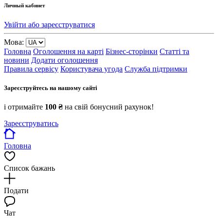
Личный кабинет
Увійти або зареєструватися
Мова:
Головна
Оголошення на карті
Бізнес-сторінки
Статті та
новини
Додати оголошення
Правила сервісу
Користувача угода
Служба підтримки
Зареєструйтесь на нашому сайті
і отримайте
100 ₴
на свій бонусний рахунок!
Зареєструватись
Головна
Список бажань
Подати
Чат