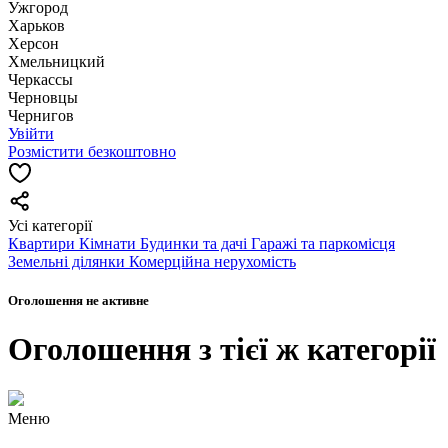
Ужгород
Харьков
Херсон
Хмельницкий
Черкассы
Чернoвцы
Чернигов
Увійти
Розмістити безкоштовно
Усі категорії
Квартири
Кімнати
Будинки та дачі
Гаражі та паркомісця
Земельні ділянки
Комерційна нерухомість
Оголошення не активне
Оголошення з тієї ж категорії
Меню