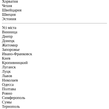
Хорватия
Чехия
Швейцария
Швеция
Эстония
Усі міста
Винница
Днепр
Донецк
Житомир
Запорожье
Ивано-Франковск
Киев
Кропивницкий
Луганск
Луцк
Львов
Николаев
Одесса
Полтава
Ровно
Симферополь
Сумы
Тернополь