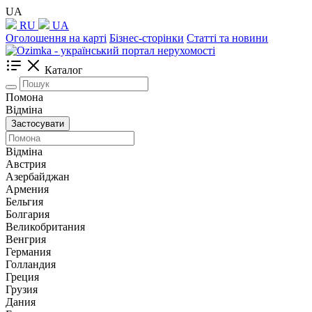
UA
RU
UA
Оголошення на карті
Бізнес-сторінки
Статті та новини
Каталог
Помона
Відміна
Застосувати
Відміна
Австрия
Азербайджан
Армения
Бельгия
Болгария
Великобритания
Венгрия
Германия
Голландия
Греция
Грузия
Дания