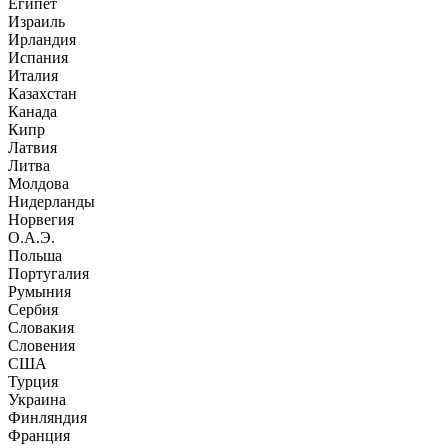
Египет
Израиль
Ирландия
Испания
Италия
Казахстан
Канада
Кипр
Латвия
Литва
Молдова
Нидерланды
Норвегия
О.А.Э.
Польша
Португалия
Румыния
Сербия
Словакия
Словения
США
Турция
Украина
Финляндия
Франция