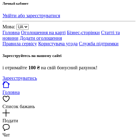
Личный кабинет
Увійти або зареєструватися
Мова:
Головна
Оголошення на карті
Бізнес-сторінки
Статті та
новини
Додати оголошення
Правила сервісу
Користувача угода
Служба підтримки
Зареєструйтесь на нашому сайті
і отримайте
100 ₴
на свій бонусний рахунок!
Зареєструватись
Головна
Список бажань
Подати
Чат