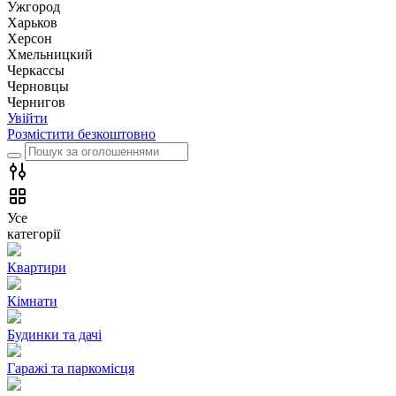
Ужгород
Харьков
Херсон
Хмельницкий
Черкассы
Чернoвцы
Чернигов
Увійти
Розмістити безкоштовно
Усе
категорії
Квартири
Кімнати
Будинки та дачі
Гаражі та паркомісця