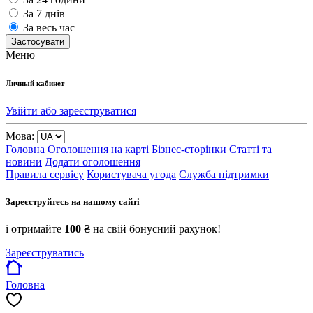
За 7 днів
За весь час
Застосувати
Меню
Личный кабинет
Увійти або зареєструватися
Мова:
Головна
Оголошення на карті
Бізнес-сторінки
Статті та
новини
Додати оголошення
Правила сервісу
Користувача угода
Служба підтримки
Зареєструйтесь на нашому сайті
і отримайте
100 ₴
на свій бонусний рахунок!
Зареєструватись
Головна