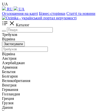
UA
RU
UA
Оголошення на карті
Бізнес-сторінки
Статті та новини
Каталог
Требухов
Відміна
Застосувати
Відміна
Австрия
Азербайджан
Армения
Бельгия
Болгария
Великобритания
Венгрия
Германия
Голландия
Греция
Грузия
Дания