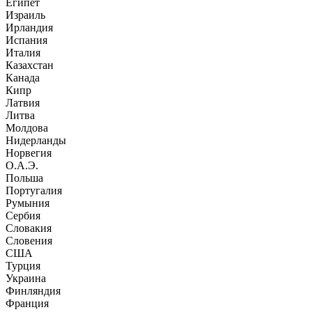
Египет
Израиль
Ирландия
Испания
Италия
Казахстан
Канада
Кипр
Латвия
Литва
Молдова
Нидерланды
Норвегия
О.А.Э.
Польша
Португалия
Румыния
Сербия
Словакия
Словения
США
Турция
Украина
Финляндия
Франция