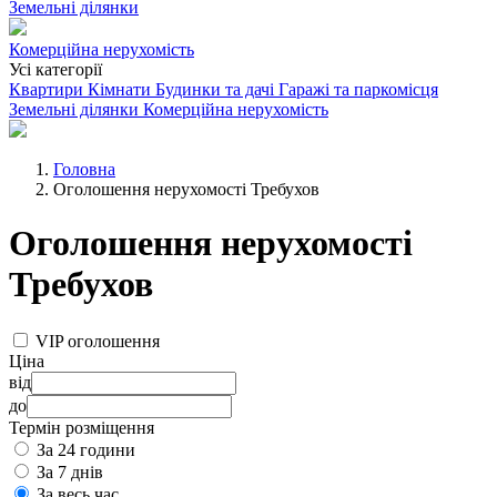
Земельні ділянки
Комерційна нерухомість
Усі категорії
Квартири
Кімнати
Будинки та дачі
Гаражі та паркомісця
Земельні ділянки
Комерційна нерухомість
Головна
Оголошення нерухомості Требухов
Оголошення нерухомості
Требухов
VIP оголошення
Ціна
від
до
Термін розміщення
За 24 години
За 7 днів
За весь час