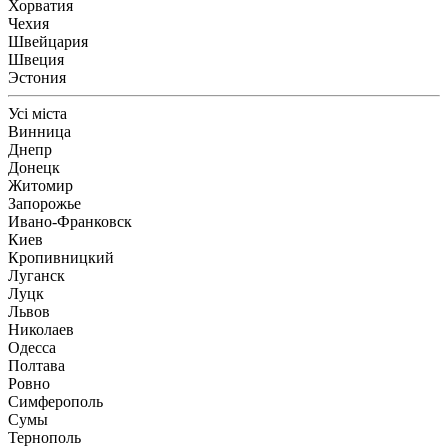
Хорватия
Чехия
Швейцария
Швеция
Эстония
Усі міста
Винница
Днепр
Донецк
Житомир
Запорожье
Ивано-Франковск
Киев
Кропивницкий
Луганск
Луцк
Львов
Николаев
Одесса
Полтава
Ровно
Симферополь
Сумы
Тернополь