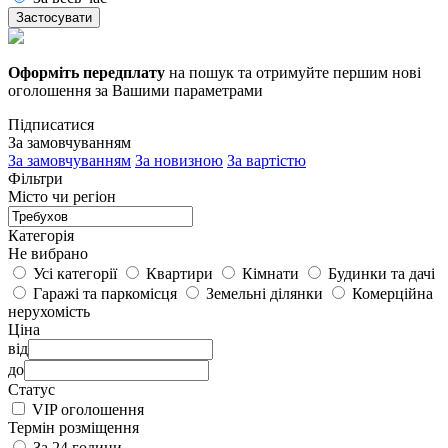
Застосувати
Оформіть передплату
на пошук та отримуйте першим нові
оголошення за Вашими параметрами
Підписатися
За замовчуванням
За замовчуванням
За новизною
За вартістю
Фільтри
Місто чи регіон
Категорія
Не вибрано
Усі категорії
Квартири
Кімнати
Будинки та дачі
Гаражі та паркомісця
Земельні ділянки
Комерційна
нерухомість
Ціна
від
до
Статус
VIP оголошення
Термін розміщення
За 24 години