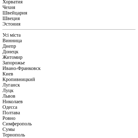
Хорватия
Чехия
Швейцария
Швеция
Эстония
Усі міста
Винница
Днепр
Донецк
Житомир
Запорожье
Ивано-Франковск
Киев
Кропивницкий
Луганск
Луцк
Львов
Николаев
Одесса
Полтава
Ровно
Симферополь
Сумы
Тернополь