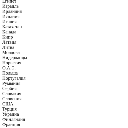
Египет
Израиль
Ирландия
Испания
Италия
Казахстан
Канада
Кипр
Латвия
Литва
Молдова
Нидерланды
Норвегия
О.А.Э.
Польша
Португалия
Румыния
Сербия
Словакия
Словения
США
Турция
Украина
Финляндия
Франция