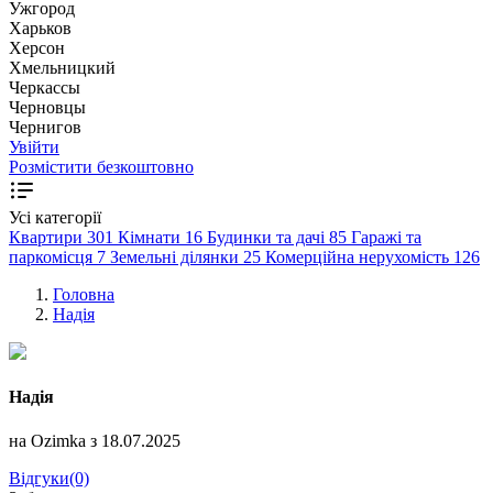
Ужгород
Харьков
Херсон
Хмельницкий
Черкассы
Чернoвцы
Чернигов
Увійти
Розмістити безкоштовно
Усі категорії
Квартири
301
Кімнати
16
Будинки та дачі
85
Гаражі та
паркомісця
7
Земельні ділянки
25
Комерційна нерухомість
126
Головна
Надія
Надія
на Ozimka з 18.07.2025
Відгуки(0)