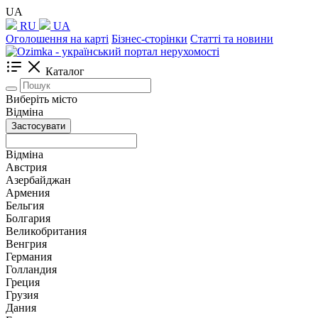
UA
RU
UA
Оголошення на карті
Бізнес-сторінки
Статті та новини
Каталог
Виберіть місто
Відміна
Застосувати
Відміна
Австрия
Азербайджан
Армения
Бельгия
Болгария
Великобритания
Венгрия
Германия
Голландия
Греция
Грузия
Дания