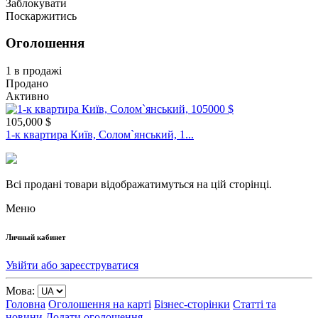
Заблокувати
Поскаржитись
Оголошення
1 в продажі
Продано
Активно
105,000 $
1-к квартира Київ, Солом`янський, 1...
Всі продані товари відображатимуться на цій сторінці.
Меню
Личный кабинет
Увійти або зареєструватися
Мова:
Головна
Оголошення на карті
Бізнес-сторінки
Статті та
новини
Додати оголошення