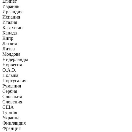
Египет
Израиль
Ирландия
Испания
Италия
Казахстан
Канада
Кипр
Латвия
Литва
Молдова
Нидерланды
Норвегия
О.А.Э.
Польша
Португалия
Румыния
Сербия
Словакия
Словения
США
Турция
Украина
Финляндия
Франция