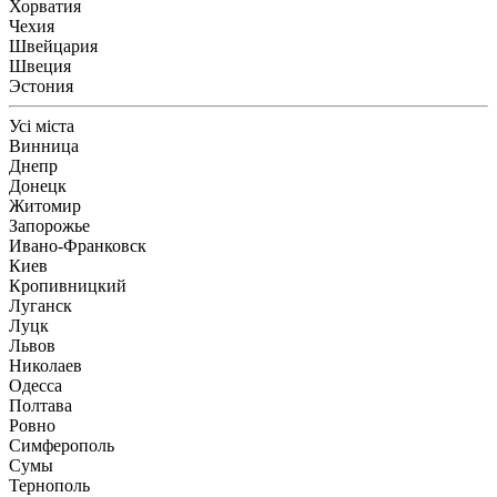
Хорватия
Чехия
Швейцария
Швеция
Эстония
Усі міста
Винница
Днепр
Донецк
Житомир
Запорожье
Ивано-Франковск
Киев
Кропивницкий
Луганск
Луцк
Львов
Николаев
Одесса
Полтава
Ровно
Симферополь
Сумы
Тернополь