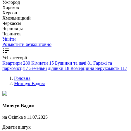
Ужгород
Харьков
Херсон
Хмельницкий
Черкассы
Чернoвцы
Чернигов
Увійти
Розмістити безкоштовно
Усі категорії
Квартири
280
Кімнати
15
Будинки та дачі
81
Гаражі та
паркомісця
7
Земельні ділянки
18
Комерційна нерухомість
117
Головна
Минчук Вадим
Минчук Вадим
на Ozimka з 11.07.2025
Додати відгук