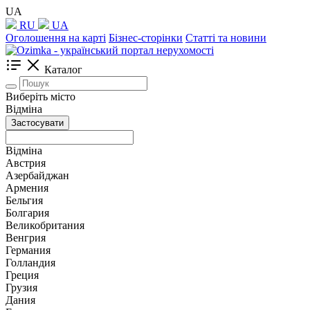
UA
RU
UA
Оголошення на карті
Бізнес-сторінки
Статті та новини
Каталог
Виберіть місто
Відміна
Застосувати
Відміна
Австрия
Азербайджан
Армения
Бельгия
Болгария
Великобритания
Венгрия
Германия
Голландия
Греция
Грузия
Дания