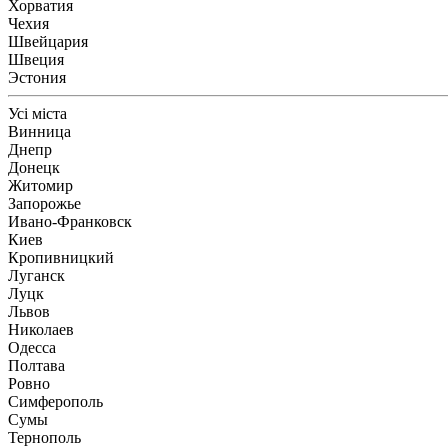
Хорватия
Чехия
Швейцария
Швеция
Эстония
Усі міста
Винница
Днепр
Донецк
Житомир
Запорожье
Ивано-Франковск
Киев
Кропивницкий
Луганск
Луцк
Львов
Николаев
Одесса
Полтава
Ровно
Симферополь
Сумы
Тернополь