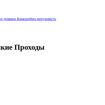
ні ділянки
Комерційна нерухомість
икие Проходы