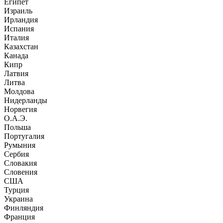
Египет
Израиль
Ирландия
Испания
Италия
Казахстан
Канада
Кипр
Латвия
Литва
Молдова
Нидерланды
Норвегия
О.А.Э.
Польша
Португалия
Румыния
Сербия
Словакия
Словения
США
Турция
Украина
Финляндия
Франция