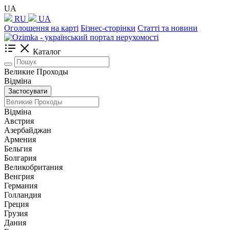
UA
RU
UA
Оголошення на карті
Бізнес-сторінки
Статті та новини
Каталог
Великие Проходы
Відміна
Застосувати
Відміна
Австрия
Азербайджан
Армения
Бельгия
Болгария
Великобритания
Венгрия
Германия
Голландия
Греция
Грузия
Дания