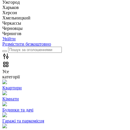
Ужгород
Харьков
Херсон
Хмельницкий
Черкассы
Чернoвцы
Чернигов
Увійти
Розмістити безкоштовно
Усе
категорії
Квартири
Кімнати
Будинки та дачі
Гаражі та паркомісця