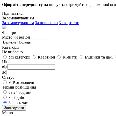
Оформіть передплату
на пошук та отримуйте першим нові ог
Підписатися
За замовчуванням
За замовчуванням
За новизною
За вартістю
Фільтри
Місто чи регіон
Категорія
Не вибрано
Усі категорії
Квартири
Кімнати
Будинки та дачі
Ціна
від
до
Статус
VIP оголошення
Термін розміщення
За 24 години
За 7 днів
За весь час
Застосувати
Меню