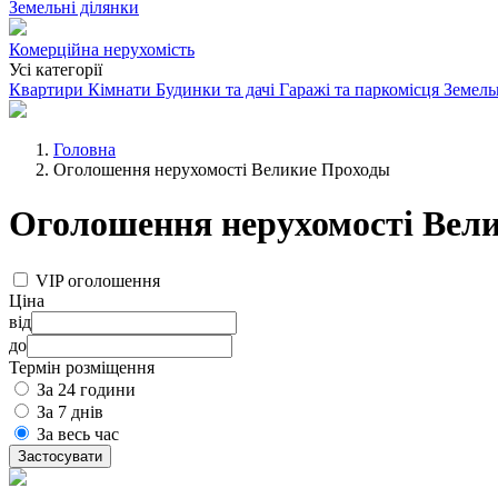
Земельні ділянки
Комерційна нерухомість
Усі категорії
Квартири
Кімнати
Будинки та дачі
Гаражі та паркомісця
Земель
Головна
Оголошення нерухомості Великие Проходы
Оголошення нерухомості Вел
VIP оголошення
Ціна
від
до
Термін розміщення
За 24 години
За 7 днів
За весь час
Застосувати