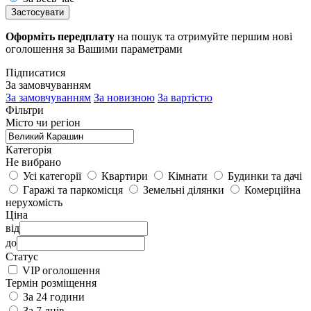
Застосувати
Оформіть передплату
на пошук та отримуйте першим нові
оголошення за Вашими параметрами
Підписатися
За замовчуванням
За замовчуванням
За новизною
За вартістю
Фільтри
Місто чи регіон
Категорія
Не вибрано
Усі категорії
Квартири
Кімнати
Будинки та дачі
Гаражі та паркомісця
Земельні ділянки
Комерційна
нерухомість
Ціна
від
до
Статус
VIP оголошення
Термін розміщення
За 24 години
За 7 днів