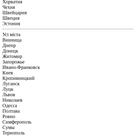
Хорватия
Чехия
Швейцария
Швеция
Эстония
Усі міста
Винница
Днепр
Донецк
Житомир
Запорожье
Ивано-Франковск
Киев
Кропивницкий
Луганск
Луцк
Львов
Николаев
Одесса
Полтава
Ровно
Симферополь
Сумы
Тернополь