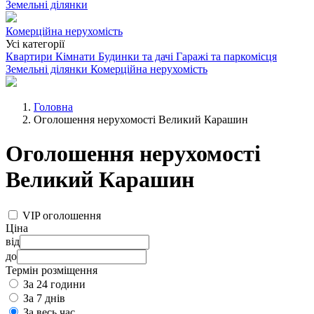
Земельні ділянки
Комерційна нерухомість
Усі категорії
Квартири
Кімнати
Будинки та дачі
Гаражі та паркомісця
Земельні ділянки
Комерційна нерухомість
Головна
Оголошення нерухомості Великий Карашин
Оголошення нерухомості
Великий Карашин
VIP оголошення
Ціна
від
до
Термін розміщення
За 24 години
За 7 днів
За весь час