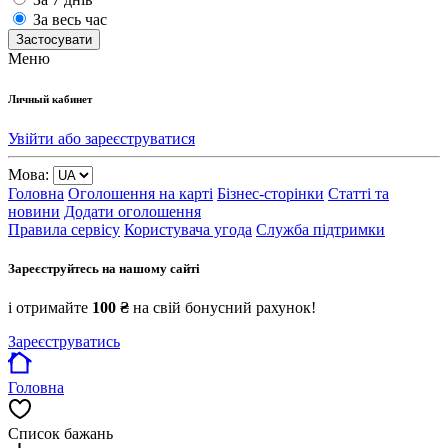
За весь час
Застосувати
Меню
Личный кабинет
Увійти або зареєструватися
Мова:
Головна
Оголошення на карті
Бізнес-сторінки
Статті та
новини
Додати оголошення
Правила сервісу
Користувача угода
Служба підтримки
Зареєструйтесь на нашому сайті
і отримайте
100 ₴
на свій бонусний рахунок!
Зареєструватись
Головна
Список бажань