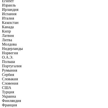
Египет
Израиль
Ирландия
Испания
Италия
Казахстан
Канада
Кипр
Латвия
Литва
Молдова
Нидерланды
Норвегия
О.А.Э.
Польша
Португалия
Румыния
Сербия
Словакия
Словения
США
Турция
Украина
Финляндия
Франция