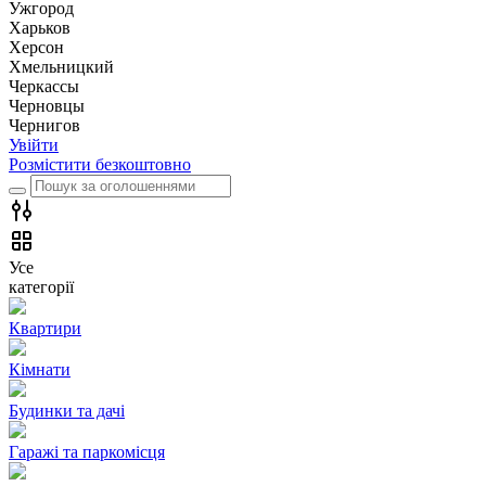
Ужгород
Харьков
Херсон
Хмельницкий
Черкассы
Чернoвцы
Чернигов
Увійти
Розмістити безкоштовно
Усе
категорії
Квартири
Кімнати
Будинки та дачі
Гаражі та паркомісця