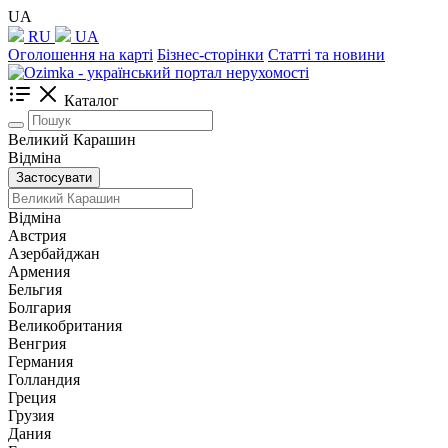
UA
RU
UA
Оголошення на карті
Бізнес-сторінки
Статті та новини
Каталог
Великий Карашин
Відміна
Застосувати
Відміна
Австрия
Азербайджан
Армения
Бельгия
Болгария
Великобритания
Венгрия
Германия
Голландия
Греция
Грузия
Дания