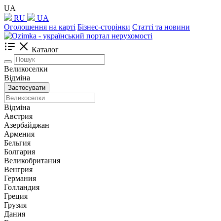
UA
RU
UA
Оголошення на карті
Бізнес-сторінки
Статті та новини
Каталог
Великоселки
Відміна
Застосувати
Відміна
Австрия
Азербайджан
Армения
Бельгия
Болгария
Великобритания
Венгрия
Германия
Голландия
Греция
Грузия
Дания