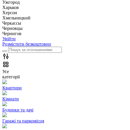
Ужгород
Харьков
Херсон
Хмельницкий
Черкассы
Чернoвцы
Чернигов
Увійти
Розмістити безкоштовно
Усе
категорії
Квартири
Кімнати
Будинки та дачі
Гаражі та паркомісця