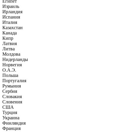
Египет
Израиль
Ирландия
Испания
Италия
Казахстан
Канада
Кипр
Латвия
Литва
Молдова
Нидерланды
Норвегия
О.А.Э.
Польша
Португалия
Румыния
Сербия
Словакия
Словения
США
Турция
Украина
Финляндия
Франция