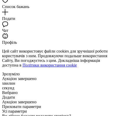
Список бажань
Подати
Чат
Профіль
Цей сайт використовує файли cookies для зручнішої роботи
користувачів з ним. Продовжуючи подальше використання
Сайту, Ви погоджуєтесь з цим. Докладніша інформація
доступна в
Політики використання cookie
Зрозуміло
Аукціон завершено
хвилин
секунд
Вибрано
Додати
Аукціон завершено
Приховати параметри
Усі параметри
Ви дійсно бажаєте видалити сторінку?