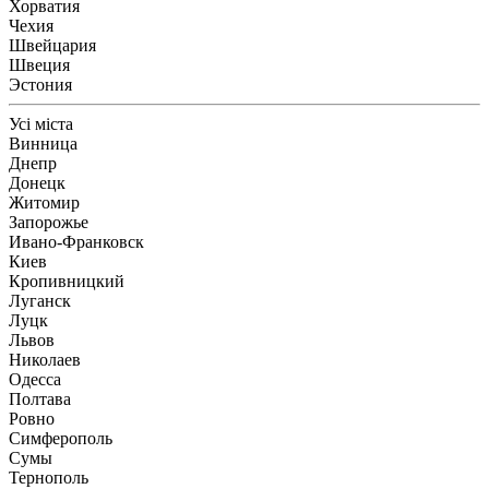
Хорватия
Чехия
Швейцария
Швеция
Эстония
Усі міста
Винница
Днепр
Донецк
Житомир
Запорожье
Ивано-Франковск
Киев
Кропивницкий
Луганск
Луцк
Львов
Николаев
Одесса
Полтава
Ровно
Симферополь
Сумы
Тернополь