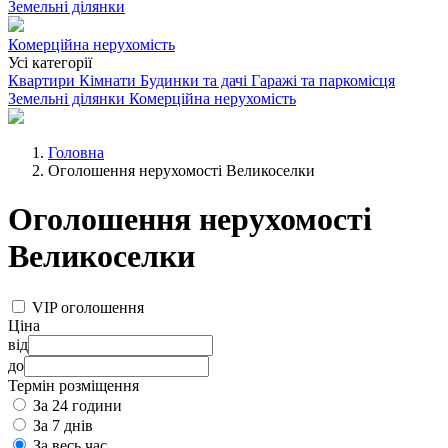
Земельні ділянки
Комерційна нерухомість
Усі категорії
Квартири
Кімнати
Будинки та дачі
Гаражі та паркомісця
Земельні ділянки
Комерційна нерухомість
Головна
Оголошення нерухомості Великоселки
Оголошення нерухомості
Великоселки
VIP оголошення
Ціна
від
до
Термін розміщення
За 24 години
За 7 днів
За весь час