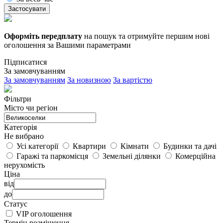
Застосувати
Оформіть передплату
на пошук та отримуйте першим нові
оголошення за Вашими параметрами
Підписатися
За замовчуванням
За замовчуванням
За новизною
За вартістю
Фільтри
Місто чи регіон
Категорія
Не вибрано
Усі категорії
Квартири
Кімнати
Будинки та дачі
Гаражі та паркомісця
Земельні ділянки
Комерційна
нерухомість
Ціна
від
до
Статус
VIP оголошення
Термін розміщення