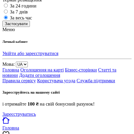
За 24 години
За 7 днів
За весь час
Застосувати
Меню
Личный кабинет
Увійти або зареєструватися
Мова:
Головна
Оголошення на карті
Бізнес-сторінки
Статті та
новини
Додати оголошення
Правила сервісу
Користувача угода
Служба підтримки
Зареєструйтесь на нашому сайті
і отримайте
100 ₴
на свій бонусний рахунок!
Зареєструватись
Головна