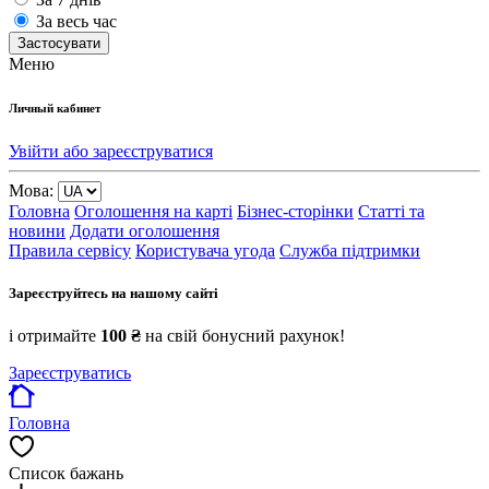
За весь час
Застосувати
Меню
Личный кабинет
Увійти або зареєструватися
Мова:
Головна
Оголошення на карті
Бізнес-сторінки
Статті та
новини
Додати оголошення
Правила сервісу
Користувача угода
Служба підтримки
Зареєструйтесь на нашому сайті
і отримайте
100 ₴
на свій бонусний рахунок!
Зареєструватись
Головна
Список бажань