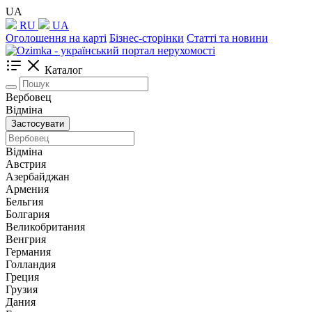
UA
RU
UA
Оголошення на карті
Бізнес-сторінки
Статті та новини
Каталог
Вербовец
Відміна
Застосувати
Відміна
Австрия
Азербайджан
Армения
Бельгия
Болгария
Великобритания
Венгрия
Германия
Голландия
Греция
Грузия
Дания