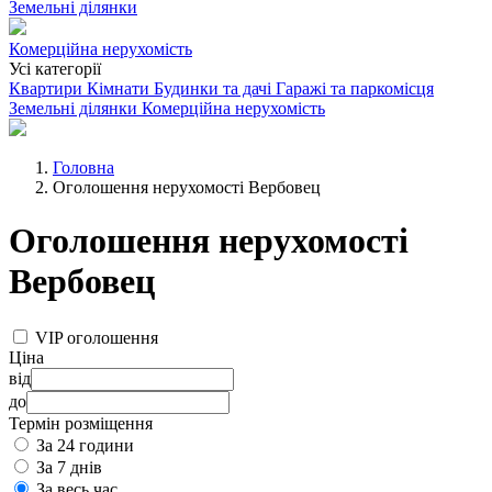
Земельні ділянки
Комерційна нерухомість
Усі категорії
Квартири
Кімнати
Будинки та дачі
Гаражі та паркомісця
Земельні ділянки
Комерційна нерухомість
Головна
Оголошення нерухомості Вербовец
Оголошення нерухомості
Вербовец
VIP оголошення
Ціна
від
до
Термін розміщення
За 24 години
За 7 днів
За весь час