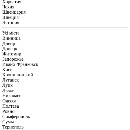
Хорватия
Чехия
Швейцария
Швеция
Эстония
Усі міста
Винница
Днепр
Донецк
Житомир
Запорожье
Ивано-Франковск
Киев
Кропивницкий
Луганск
Луцк
Львов
Николаев
Одесса
Полтава
Ровно
Симферополь
Сумы
Тернополь