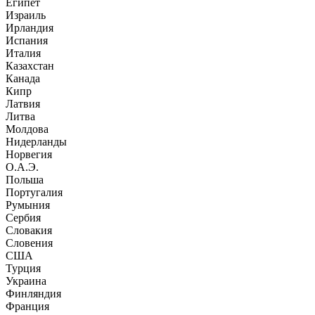
Египет
Израиль
Ирландия
Испания
Италия
Казахстан
Канада
Кипр
Латвия
Литва
Молдова
Нидерланды
Норвегия
О.А.Э.
Польша
Португалия
Румыния
Сербия
Словакия
Словения
США
Турция
Украина
Финляндия
Франция