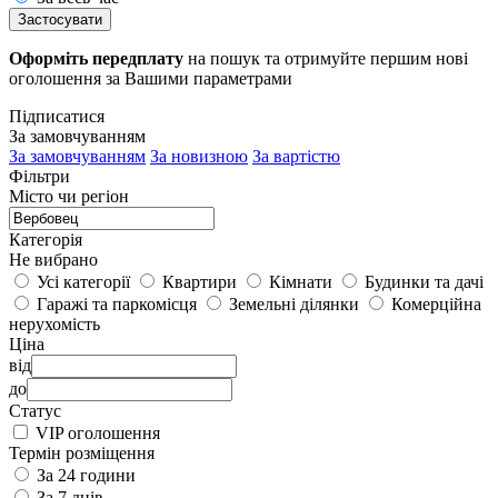
Застосувати
Оформіть передплату
на пошук та отримуйте першим нові
оголошення за Вашими параметрами
Підписатися
За замовчуванням
За замовчуванням
За новизною
За вартістю
Фільтри
Місто чи регіон
Категорія
Не вибрано
Усі категорії
Квартири
Кімнати
Будинки та дачі
Гаражі та паркомісця
Земельні ділянки
Комерційна
нерухомість
Ціна
від
до
Статус
VIP оголошення
Термін розміщення
За 24 години
За 7 днів