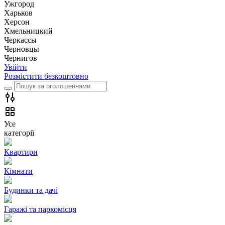
Ужгород
Харьков
Херсон
Хмельницкий
Черкассы
Чернoвцы
Чернигов
Увійти
Розмістити безкоштовно
Усе
категорії
Квартири
Кімнати
Будинки та дачі
Гаражі та паркомісця