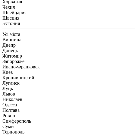
Хорватия
Чехия
Швейцария
Швеция
Эстония
Усі міста
Винница
Днепр
Донецк
Житомир
Запорожье
Ивано-Франковск
Киев
Кропивницкий
Луганск
Луцк
Львов
Николаев
Одесса
Полтава
Ровно
Симферополь
Сумы
Тернополь