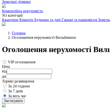
Земельні ділянки
Комерційна нерухомість
Усі категорії
Квартири
Кімнати
Будинки та дачі
Гаражі та паркомісця
Земель
Головна
Оголошення нерухомості Вильбивное
Оголошення нерухомості Вил
VIP оголошення
Ціна
від
до
Термін розміщення
За 24 години
За 7 днів
За весь час
Застосувати