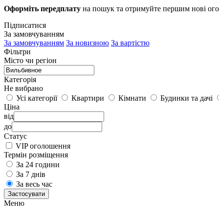
Оформіть передплату
на пошук та отримуйте першим нові ог
Підписатися
За замовчуванням
За замовчуванням
За новизною
За вартістю
Фільтри
Місто чи регіон
Категорія
Не вибрано
Усі категорії
Квартири
Кімнати
Будинки та дачі
Ціна
від
до
Статус
VIP оголошення
Термін розміщення
За 24 години
За 7 днів
За весь час
Застосувати
Меню