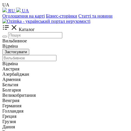
UA
RU
UA
Оголошення на карті
Бізнес-сторінки
Статті та новини
Каталог
Вильбивное
Відміна
Застосувати
Відміна
Австрия
Азербайджан
Армения
Бельгия
Болгария
Великобритания
Венгрия
Германия
Голландия
Греция
Грузия
Дания