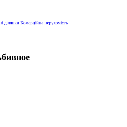
ні ділянки
Комерційна нерухомість
ьбивное