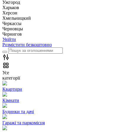
Ужгород
Харьков
Херсон
Хмельницкий
Черкассы
Чернoвцы
Чернигов
Увійти
Розмістити безкоштовно
Усе
категорії
Квартири
Кімнати
Будинки та дачі
Гаражі та паркомісця