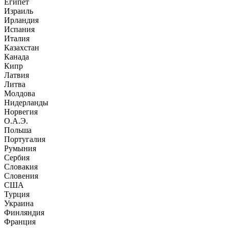
Египет
Израиль
Ирландия
Испания
Италия
Казахстан
Канада
Кипр
Латвия
Литва
Молдова
Нидерланды
Норвегия
О.А.Э.
Польша
Португалия
Румыния
Сербия
Словакия
Словения
США
Турция
Украина
Финляндия
Франция