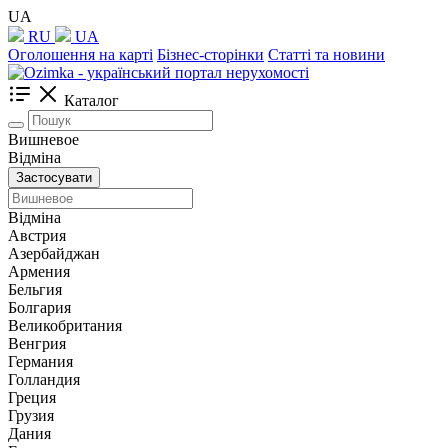
UA
RU
UA
Оголошення на карті
Бізнес-сторінки
Статті та новини
Каталог
Вишневое
Відміна
Застосувати
Відміна
Австрия
Азербайджан
Армения
Бельгия
Болгария
Великобритания
Венгрия
Германия
Голландия
Греция
Грузия
Дания