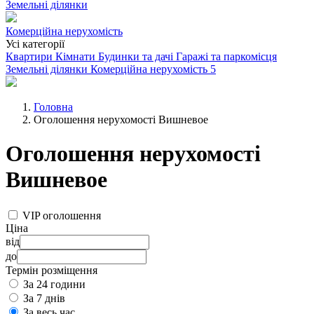
Земельні ділянки
Комерційна нерухомість
Усі категорії
Квартири
Кімнати
Будинки та дачі
Гаражі та паркомісця
Земельні ділянки
Комерційна нерухомість
5
Головна
Оголошення нерухомості Вишневое
Оголошення нерухомості
Вишневое
VIP оголошення
Ціна
від
до
Термін розміщення
За 24 години
За 7 днів
За весь час