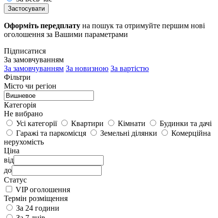
Застосувати
Оформіть передплату
на пошук та отримуйте першим нові
оголошення за Вашими параметрами
Підписатися
За замовчуванням
За замовчуванням
За новизною
За вартістю
Фільтри
Місто чи регіон
Категорія
Не вибрано
Усі категорії
Квартири
Кімнати
Будинки та дачі
Гаражі та паркомісця
Земельні ділянки
Комерційна
нерухомість
Ціна
від
до
Статус
VIP оголошення
Термін розміщення
За 24 години
За 7 днів