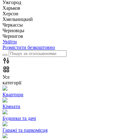
Ужгород
Харьков
Херсон
Хмельницкий
Черкассы
Чернoвцы
Чернигов
Увійти
Розмістити безкоштовно
Усе
категорії
Квартири
Кімнати
Будинки та дачі
Гаражі та паркомісця