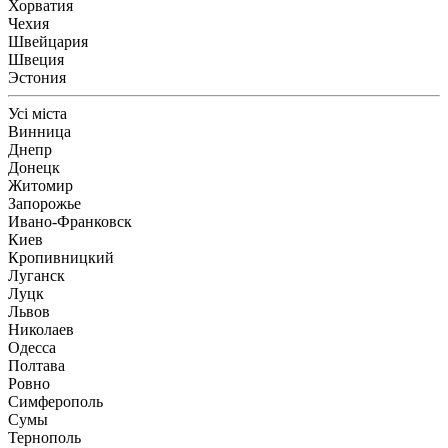
Хорватия
Чехия
Швейцария
Швеция
Эстония
Усі міста
Винница
Днепр
Донецк
Житомир
Запорожье
Ивано-Франковск
Киев
Кропивницкий
Луганск
Луцк
Львов
Николаев
Одесса
Полтава
Ровно
Симферополь
Сумы
Тернополь