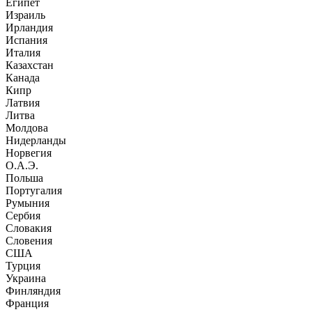
Египет
Израиль
Ирландия
Испания
Италия
Казахстан
Канада
Кипр
Латвия
Литва
Молдова
Нидерланды
Норвегия
О.А.Э.
Польша
Португалия
Румыния
Сербия
Словакия
Словения
США
Турция
Украина
Финляндия
Франция