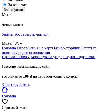
За весь час
Застосувати
Меню
Личный кабинет
Увійти або зареєструватися
Мова:
Головна
Оголошення на карті
Бізнес-сторінки
Статті та
новини
Додати оголошення
Правила сервісу
Користувача угода
Служба підтримки
Зареєструйтесь на нашому сайті
і отримайте
100 ₴
на свій бонусний рахунок!
Зареєструватись
Головна
Список бажань