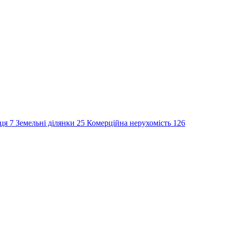
сця
7
Земельні ділянки
25
Комерційна нерухомість
126