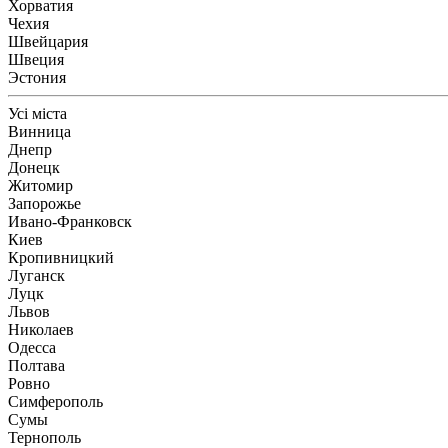
Хорватия
Чехия
Швейцария
Швеция
Эстония
Усі міста
Винница
Днепр
Донецк
Житомир
Запорожье
Ивано-Франковск
Киев
Кропивницкий
Луганск
Луцк
Львов
Николаев
Одесса
Полтава
Ровно
Симферополь
Сумы
Тернополь