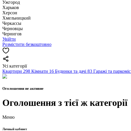
Ужгород
Харьков
Херсон
Хмельницкий
Черкассы
Чернoвцы
Чернигов
Увійти
Розмістити безкоштовно
Усі категорії
Квартири
298
Кімнати
16
Будинки та дачі
83
Гаражі та паркомі
Оголошення не активне
Оголошення з тієї ж категорії
Меню
Личный кабинет