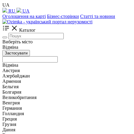
UA
RU
UA
Оголошення на карті
Бізнес-сторінки
Статті та новини
Каталог
Виберіть місто
Відміна
Застосувати
Відміна
Австрия
Азербайджан
Армения
Бельгия
Болгария
Великобритания
Венгрия
Германия
Голландия
Греция
Грузия
Дания