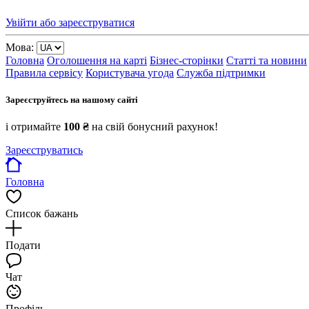
Увійти або зареєструватися
Мова:
Головна
Оголошення на карті
Бізнес-сторінки
Статті та новини
Правила сервісу
Користувача угода
Служба підтримки
Зареєструйтесь на нашому сайті
і отримайте
100 ₴
на свій бонусний рахунок!
Зареєструватись
Головна
Список бажань
Подати
Чат
Профіль