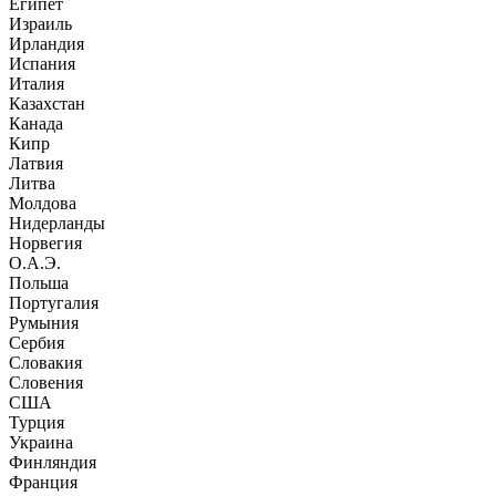
Египет
Израиль
Ирландия
Испания
Италия
Казахстан
Канада
Кипр
Латвия
Литва
Молдова
Нидерланды
Норвегия
О.А.Э.
Польша
Португалия
Румыния
Сербия
Словакия
Словения
США
Турция
Украина
Финляндия
Франция