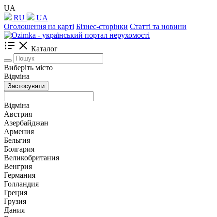
UA
RU
UA
Оголошення на карті
Бізнес-сторінки
Статті та новини
Каталог
Виберіть місто
Відміна
Застосувати
Відміна
Австрия
Азербайджан
Армения
Бельгия
Болгария
Великобритания
Венгрия
Германия
Голландия
Греция
Грузия
Дания