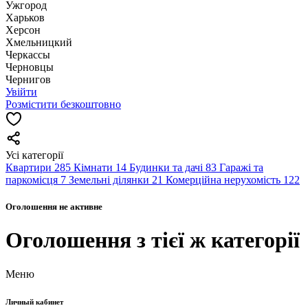
Ужгород
Харьков
Херсон
Хмельницкий
Черкассы
Чернoвцы
Чернигов
Увійти
Розмістити безкоштовно
Усі категорії
Квартири
285
Кімнати
14
Будинки та дачі
83
Гаражі та
паркомісця
7
Земельні ділянки
21
Комерційна нерухомість
122
Оголошення не активне
Оголошення з тієї ж категорії
Меню
Личный кабинет