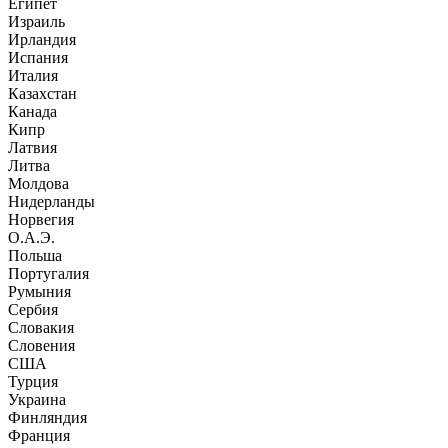
Египет
Израиль
Ирландия
Испания
Италия
Казахстан
Канада
Кипр
Латвия
Литва
Молдова
Нидерланды
Норвегия
О.А.Э.
Польша
Португалия
Румыния
Сербия
Словакия
Словения
США
Турция
Украина
Финляндия
Франция