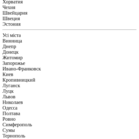
Хорватия
Чехия
Швейцария
Швеция
Эстония
Усі міста
Винница
Днепр
Донецк
Житомир
Запорожье
Ивано-Франковск
Киев
Кропивницкий
Луганск
Луцк
Львов
Николаев
Одесса
Полтава
Ровно
Симферополь
Сумы
Тернополь