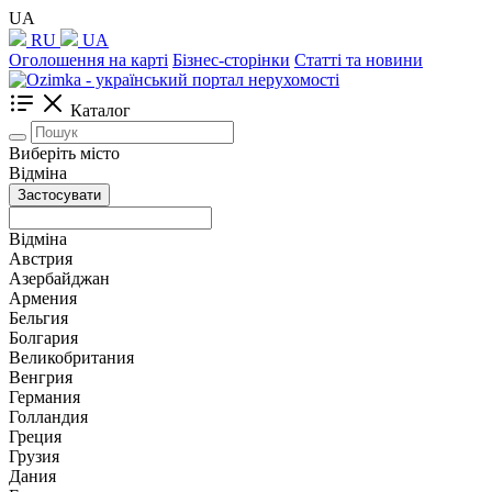
UA
RU
UA
Оголошення на карті
Бізнес-сторінки
Статті та новини
Каталог
Виберіть місто
Відміна
Застосувати
Відміна
Австрия
Азербайджан
Армения
Бельгия
Болгария
Великобритания
Венгрия
Германия
Голландия
Греция
Грузия
Дания