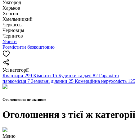
Ужгород
Харьков
Херсон
Хмельницкий
Черкассы
Чернoвцы
Чернигов
Увійти
Розмістити безкоштовно
Усі категорії
Квартири
299
Кімнати
15
Будинки та дачі
82
Гаражі та
паркомісця
7
Земельні ділянки
25
Комерційна нерухомість
125
Оголошення не активне
Оголошення з тієї ж категорії
Меню