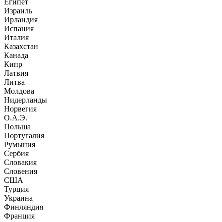
Египет
Израиль
Ирландия
Испания
Италия
Казахстан
Канада
Кипр
Латвия
Литва
Молдова
Нидерланды
Норвегия
О.А.Э.
Польша
Португалия
Румыния
Сербия
Словакия
Словения
США
Турция
Украина
Финляндия
Франция