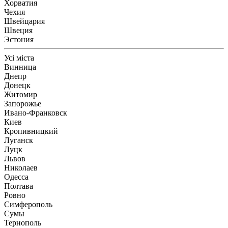
Хорватия
Чехия
Швейцария
Швеция
Эстония
Усі міста
Винница
Днепр
Донецк
Житомир
Запорожье
Ивано-Франковск
Киев
Кропивницкий
Луганск
Луцк
Львов
Николаев
Одесса
Полтава
Ровно
Симферополь
Сумы
Тернополь