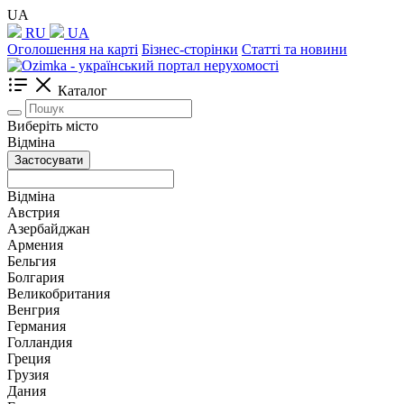
UA
RU
UA
Оголошення на карті
Бізнес-сторінки
Статті та новини
Каталог
Виберіть місто
Відміна
Застосувати
Відміна
Австрия
Азербайджан
Армения
Бельгия
Болгария
Великобритания
Венгрия
Германия
Голландия
Греция
Грузия
Дания