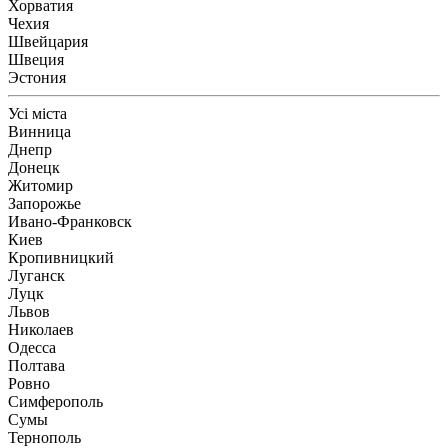
Хорватия
Чехия
Швейцария
Швеция
Эстония
Усі міста
Винница
Днепр
Донецк
Житомир
Запорожье
Ивано-Франковск
Киев
Кропивницкий
Луганск
Луцк
Львов
Николаев
Одесса
Полтава
Ровно
Симферополь
Сумы
Тернополь