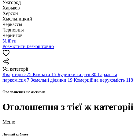
Ужгород
Харьков
Херсон
Хмельницкий
Черкассы
Чернoвцы
Чернигов
Увійти
Розмістити безкоштовно
Усі категорії
Квартири
275
Кімнати
15
Будинки та дачі
80
Гаражі та
паркомісця
7
Земельні ділянки
19
Комерційна нерухомість
118
Оголошення не активне
Оголошення з тієї ж категорії
Меню
Личный кабинет