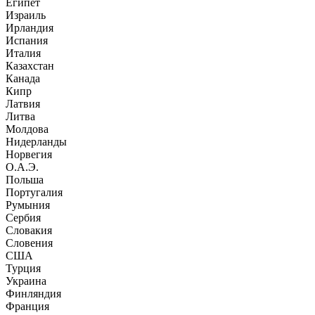
Египет
Израиль
Ирландия
Испания
Италия
Казахстан
Канада
Кипр
Латвия
Литва
Молдова
Нидерланды
Норвегия
О.А.Э.
Польша
Португалия
Румыния
Сербия
Словакия
Словения
США
Турция
Украина
Финляндия
Франция