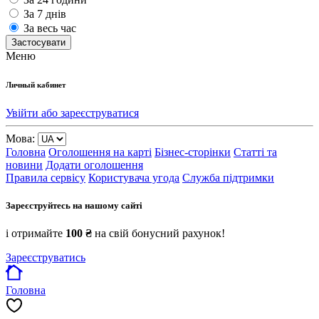
За 7 днів
За весь час
Застосувати
Меню
Личный кабинет
Увійти або зареєструватися
Мова:
Головна
Оголошення на карті
Бізнес-сторінки
Статті та
новини
Додати оголошення
Правила сервісу
Користувача угода
Служба підтримки
Зареєструйтесь на нашому сайті
і отримайте
100 ₴
на свій бонусний рахунок!
Зареєструватись
Головна