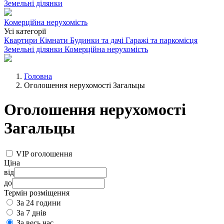
Земельні ділянки
Комерційна нерухомість
Усі категорії
Квартири
Кімнати
Будинки та дачі
Гаражі та паркомісця
Земельні ділянки
Комерційна нерухомість
Головна
Оголошення нерухомості Загальцы
Оголошення нерухомості
Загальцы
VIP оголошення
Ціна
від
до
Термін розміщення
За 24 години
За 7 днів
За весь час