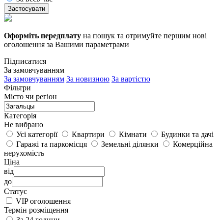
Застосувати
Оформіть передплату
на пошук та отримуйте першим нові
оголошення за Вашими параметрами
Підписатися
За замовчуванням
За замовчуванням
За новизною
За вартістю
Фільтри
Місто чи регіон
Категорія
Не вибрано
Усі категорії
Квартири
Кімнати
Будинки та дачі
Гаражі та паркомісця
Земельні ділянки
Комерційна
нерухомість
Ціна
від
до
Статус
VIP оголошення
Термін розміщення
За 24 години