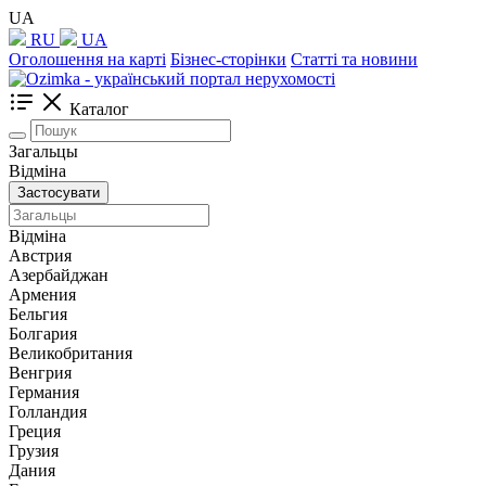
UA
RU
UA
Оголошення на карті
Бізнес-сторінки
Статті та новини
Каталог
Загальцы
Відміна
Застосувати
Відміна
Австрия
Азербайджан
Армения
Бельгия
Болгария
Великобритания
Венгрия
Германия
Голландия
Греция
Грузия
Дания