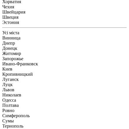
Хорватия
Чехия
Швейцария
Швеция
Эстония
Усі міста
Винница
Днепр
Донецк
Житомир
Запорожье
Ивано-Франковск
Киев
Кропивницкий
Луганск
Луцк
Львов
Николаев
Одесса
Полтава
Ровно
Симферополь
Сумы
Тернополь