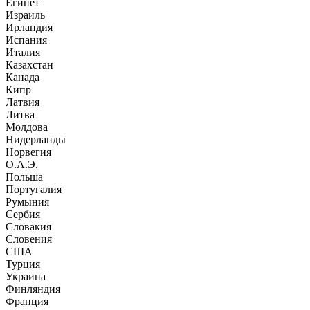
Египет
Израиль
Ирландия
Испания
Италия
Казахстан
Канада
Кипр
Латвия
Литва
Молдова
Нидерланды
Норвегия
О.А.Э.
Польша
Португалия
Румыния
Сербия
Словакия
Словения
США
Турция
Украина
Финляндия
Франция