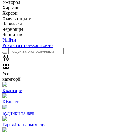
Ужгород
Харьков
Херсон
Хмельницкий
Черкассы
Чернoвцы
Чернигов
Увійти
Розмістити безкоштовно
Усе
категорії
Квартири
Кімнати
Будинки та дачі
Гаражі та паркомісця