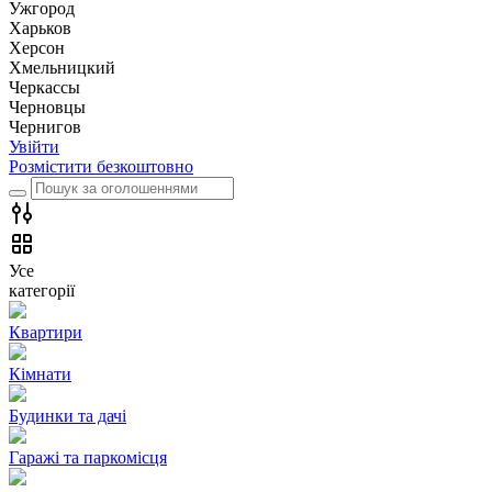
Ужгород
Харьков
Херсон
Хмельницкий
Черкассы
Чернoвцы
Чернигов
Увійти
Розмістити безкоштовно
Усе
категорії
Квартири
Кімнати
Будинки та дачі
Гаражі та паркомісця