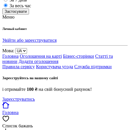
За весь час
Застосувати
Меню
Личный кабинет
Увійти або зареєструватися
Мова:
Головна
Оголошення на карті
Бізнес-сторінки
Статті та
новини
Додати оголошення
Правила сервісу
Користувача угода
Служба підтримки
Зареєструйтесь на нашому сайті
і отримайте
100 ₴
на свій бонусний рахунок!
Зареєструватись
Головна
Список бажань