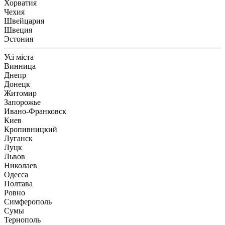
Хорватия
Чехия
Швейцария
Швеция
Эстония
Усі міста
Винница
Днепр
Донецк
Житомир
Запорожье
Ивано-Франковск
Киев
Кропивницкий
Луганск
Луцк
Львов
Николаев
Одесса
Полтава
Ровно
Симферополь
Сумы
Тернополь