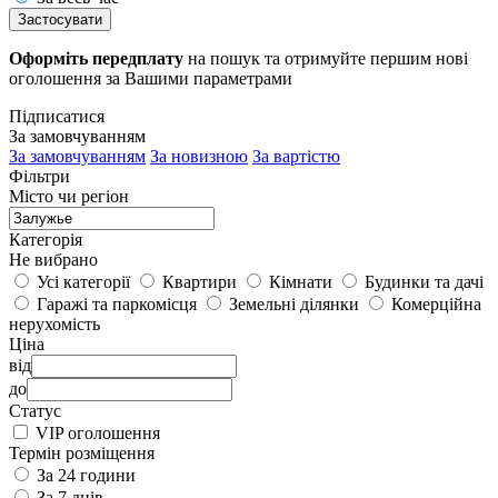
Застосувати
Оформіть передплату
на пошук та отримуйте першим нові
оголошення за Вашими параметрами
Підписатися
За замовчуванням
За замовчуванням
За новизною
За вартістю
Фільтри
Місто чи регіон
Категорія
Не вибрано
Усі категорії
Квартири
Кімнати
Будинки та дачі
Гаражі та паркомісця
Земельні ділянки
Комерційна
нерухомість
Ціна
від
до
Статус
VIP оголошення
Термін розміщення
За 24 години
За 7 днів