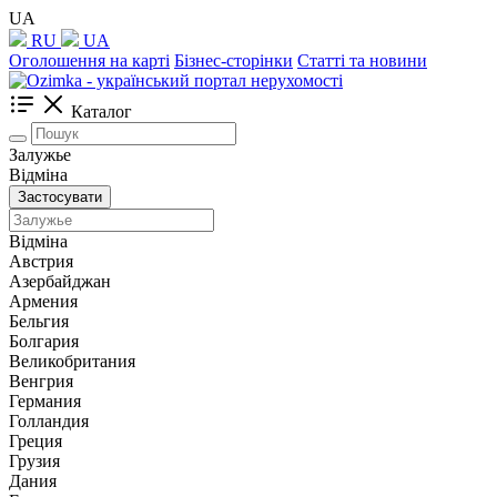
UA
RU
UA
Оголошення на карті
Бізнес-сторінки
Статті та новини
Каталог
Залужье
Відміна
Застосувати
Відміна
Австрия
Азербайджан
Армения
Бельгия
Болгария
Великобритания
Венгрия
Германия
Голландия
Греция
Грузия
Дания