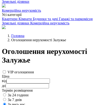
Земельні ділянки
Комерційна нерухомість
Усі категорії
Квартири
Кімнати
Будинки та дачі
Гаражі та паркомісця
Земельні ділянки
Комерційна нерухомість
Головна
Оголошення нерухомості Залужье
Оголошення нерухомості
Залужье
VIP оголошення
Ціна
від
до
Термін розміщення
За 24 години
За 7 днів
За весь час