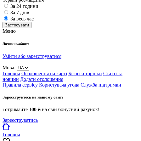
За 24 години
За 7 днів
За весь час
Застосувати
Меню
Личный кабинет
Увійти або зареєструватися
Мова:
Головна
Оголошення на карті
Бізнес-сторінки
Статті та
новини
Додати оголошення
Правила сервісу
Користувача угода
Служба підтримки
Зареєструйтесь на нашому сайті
і отримайте
100 ₴
на свій бонусний рахунок!
Зареєструватись
Головна