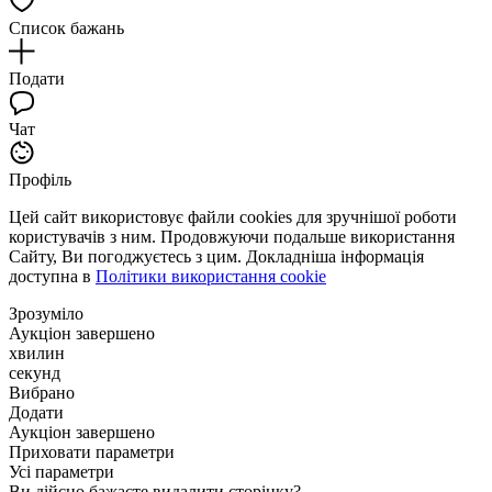
Список бажань
Подати
Чат
Профіль
Цей сайт використовує файли cookies для зручнішої роботи
користувачів з ним. Продовжуючи подальше використання
Сайту, Ви погоджуєтесь з цим. Докладніша інформація
доступна в
Політики використання cookie
Зрозуміло
Аукціон завершено
хвилин
секунд
Вибрано
Додати
Аукціон завершено
Приховати параметри
Усі параметри
Ви дійсно бажаєте видалити сторінку?