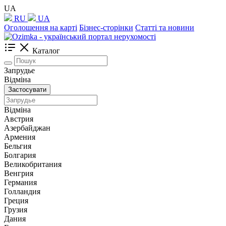
UA
RU
UA
Оголошення на карті
Бізнес-сторінки
Статті та новини
Каталог
Запрудье
Відміна
Застосувати
Відміна
Австрия
Азербайджан
Армения
Бельгия
Болгария
Великобритания
Венгрия
Германия
Голландия
Греция
Грузия
Дания