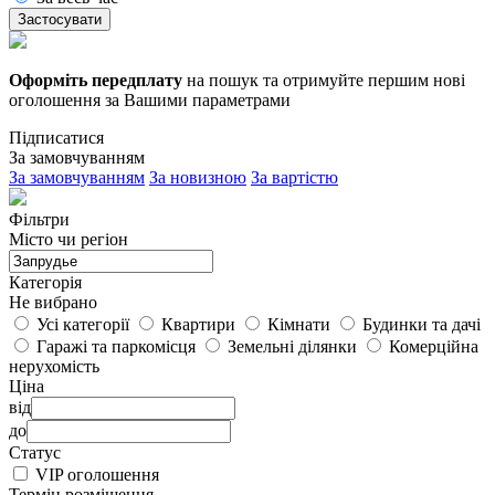
Застосувати
Оформіть передплату
на пошук та отримуйте першим нові
оголошення за Вашими параметрами
Підписатися
За замовчуванням
За замовчуванням
За новизною
За вартістю
Фільтри
Місто чи регіон
Категорія
Не вибрано
Усі категорії
Квартири
Кімнати
Будинки та дачі
Гаражі та паркомісця
Земельні ділянки
Комерційна
нерухомість
Ціна
від
до
Статус
VIP оголошення
Термін розміщення