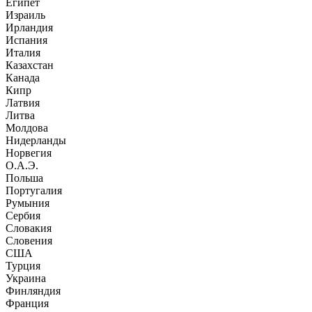
Египет
Израиль
Ирландия
Испания
Италия
Казахстан
Канада
Кипр
Латвия
Литва
Молдова
Нидерланды
Норвегия
О.А.Э.
Польша
Португалия
Румыния
Сербия
Словакия
Словения
США
Турция
Украина
Финляндия
Франция