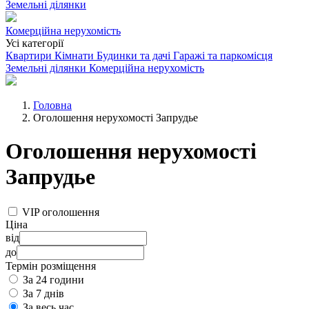
Земельні ділянки
Комерційна нерухомість
Усі категорії
Квартири
Кімнати
Будинки та дачі
Гаражі та паркомісця
Земельні ділянки
Комерційна нерухомість
Головна
Оголошення нерухомості Запрудье
Оголошення нерухомості
Запрудье
VIP оголошення
Ціна
від
до
Термін розміщення
За 24 години
За 7 днів
За весь час