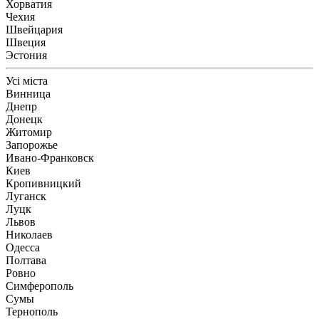
Хорватия
Чехия
Швейцария
Швеция
Эстония
Усі міста
Винница
Днепр
Донецк
Житомир
Запорожье
Ивано-Франковск
Киев
Кропивницкий
Луганск
Луцк
Львов
Николаев
Одесса
Полтава
Ровно
Симферополь
Сумы
Тернополь