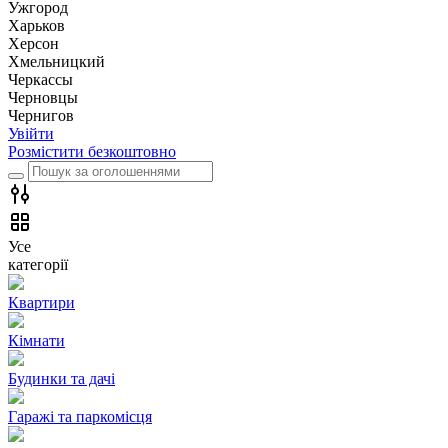
Ужгород
Харьков
Херсон
Хмельницкий
Черкассы
Чернoвцы
Чернигов
Увійти
Розмістити безкоштовно
Усе
категорії
Квартири
Кімнати
Будинки та дачі
Гаражі та паркомісця