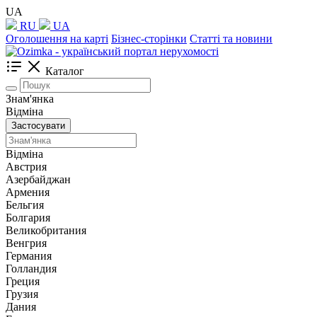
UA
RU
UA
Оголошення на карті
Бізнес-сторінки
Статті та новини
Каталог
Знам'янка
Відміна
Застосувати
Відміна
Австрия
Азербайджан
Армения
Бельгия
Болгария
Великобритания
Венгрия
Германия
Голландия
Греция
Грузия
Дания