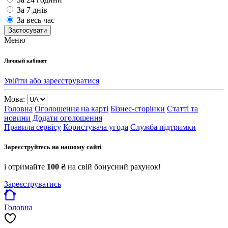
За 7 днів
За весь час
Застосувати
Меню
Личный кабинет
Увійти або зареєструватися
Мова:
Головна
Оголошення на карті
Бізнес-сторінки
Статті та
новини
Додати оголошення
Правила сервісу
Користувача угода
Служба підтримки
Зареєструйтесь на нашому сайті
і отримайте
100 ₴
на свій бонусний рахунок!
Зареєструватись
Головна