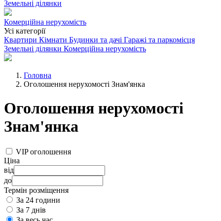
Земельні ділянки
Комерційна нерухомість
Усі категорії
Квартири
Кімнати
Будинки та дачі
Гаражі та паркомісця
Земельні ділянки
Комерційна нерухомість
Головна
Оголошення нерухомості Знам'янка
Оголошення нерухомості
Знам'янка
VIP оголошення
Ціна
від
до
Термін розміщення
За 24 години
За 7 днів
За весь час