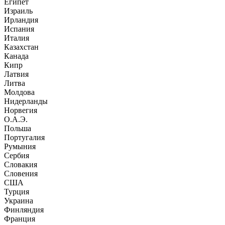
Египет
Израиль
Ирландия
Испания
Италия
Казахстан
Канада
Кипр
Латвия
Литва
Молдова
Нидерланды
Норвегия
О.А.Э.
Польша
Португалия
Румыния
Сербия
Словакия
Словения
США
Турция
Украина
Финляндия
Франция