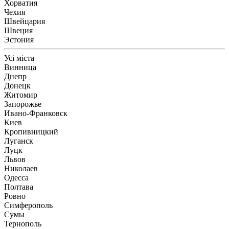
Хорватия
Чехия
Швейцария
Швеция
Эстония
Усі міста
Винница
Днепр
Донецк
Житомир
Запорожье
Ивано-Франковск
Киев
Кропивницкий
Луганск
Луцк
Львов
Николаев
Одесса
Полтава
Ровно
Симферополь
Сумы
Тернополь