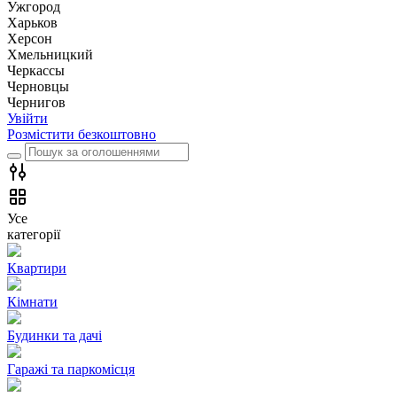
Ужгород
Харьков
Херсон
Хмельницкий
Черкассы
Чернoвцы
Чернигов
Увійти
Розмістити безкоштовно
Усе
категорії
Квартири
Кімнати
Будинки та дачі
Гаражі та паркомісця