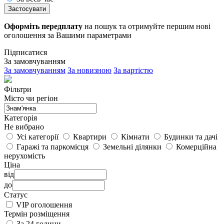
Застосувати
Оформіть передплату
на пошук та отримуйте першим нові
оголошення за Вашими параметрами
Підписатися
За замовчуванням
За замовчуванням
За новизною
За вартістю
Фільтри
Місто чи регіон
Категорія
Не вибрано
Усі категорії
Квартири
Кімнати
Будинки та дачі
Гаражі та паркомісця
Земельні ділянки
Комерційна
нерухомість
Ціна
від
до
Статус
VIP оголошення
Термін розміщення
За 24 години