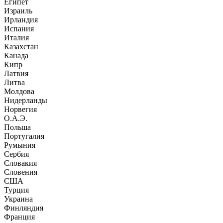
Египет
Израиль
Ирландия
Испания
Италия
Казахстан
Канада
Кипр
Латвия
Литва
Молдова
Нидерланды
Норвегия
О.А.Э.
Польша
Португалия
Румыния
Сербия
Словакия
Словения
США
Турция
Украина
Финляндия
Франция