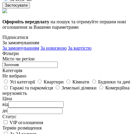
Застосувати
Оформіть передплату
на пошук та отримуйте першим нові
оголошення за Вашими параметрами
Підписатися
За замовчуванням
За замовчуванням
За новизною
За вартістю
Фільтри
Місто чи регіон
Категорія
Не вибрано
Усі категорії
Квартири
Кімнати
Будинки та дачі
Гаражі та паркомісця
Земельні ділянки
Комерційна
нерухомість
Ціна
від
до
Статус
VIP оголошення
Термін розміщення
За 24 години