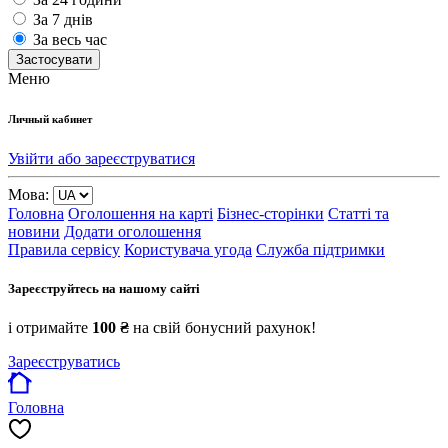
За 7 днів
За весь час
Застосувати
Меню
Личный кабинет
Увійти або зареєструватися
Мова:
Головна
Оголошення на карті
Бізнес-сторінки
Статті та
новини
Додати оголошення
Правила сервісу
Користувача угода
Служба підтримки
Зареєструйтесь на нашому сайті
і отримайте
100 ₴
на свій бонусний рахунок!
Зареєструватись
Головна