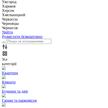
Ужгород
Харьков
Херсон
Хмельницкий
Черкассы
Чернoвцы
Чернигов
Увійти
Розмістити безкоштовно
Усе
категорії
Квартири
Кімнати
Будинки та дачі
Гаражі та паркомісця