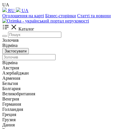
UA
RU
UA
Оголошення на карті
Бізнес-сторінки
Статті та новини
Каталог
Золочив
Відміна
Застосувати
Відміна
Австрия
Азербайджан
Армения
Бельгия
Болгария
Великобритания
Венгрия
Германия
Голландия
Греция
Грузия
Дания