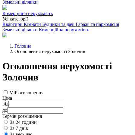
Земельні ділянки
Комерційна нерухомість
Усі категорії
Квартири
Кімнати
Будинки та дачі
Гаражі та паркомісця
Земельні ділянки
Комерційна нерухомість
Головна
Оголошення нерухомості Золочив
Оголошення нерухомості
Золочив
VIP оголошення
Ціна
від
до
Термін розміщення
За 24 години
За 7 днів
За весь час