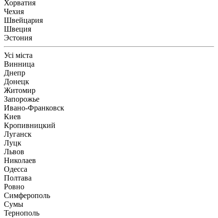
Хорватия
Чехия
Швейцария
Швеция
Эстония
Усі міста
Винница
Днепр
Донецк
Житомир
Запорожье
Ивано-Франковск
Киев
Кропивницкий
Луганск
Луцк
Львов
Николаев
Одесса
Полтава
Ровно
Симферополь
Сумы
Тернополь