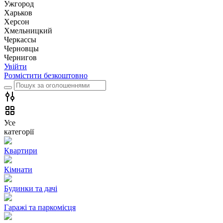
Ужгород
Харьков
Херсон
Хмельницкий
Черкассы
Чернoвцы
Чернигов
Увійти
Розмістити безкоштовно
Усе
категорії
Квартири
Кімнати
Будинки та дачі
Гаражі та паркомісця