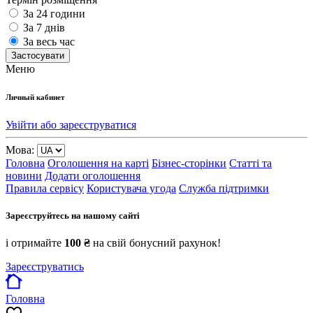
За 24 години
За 7 днів
За весь час
Застосувати
Меню
Личный кабинет
Увійти або зареєструватися
Мова:
Головна
Оголошення на карті
Бізнес-сторінки
Статті та
новини
Додати оголошення
Правила сервісу
Користувача угода
Служба підтримки
Зареєструйтесь на нашому сайті
і отримайте
100 ₴
на свій бонусний рахунок!
Зареєструватись
Головна