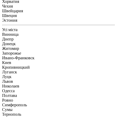
Хорватия
Чехия
Швейцария
Швеция
Эстония
Усі міста
Винница
Днепр
Донецк
Житомир
Запорожье
Ивано-Франковск
Киев
Кропивницкий
Луганск
Луцк
Львов
Николаев
Одесса
Полтава
Ровно
Симферополь
Сумы
Тернополь