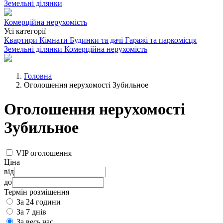
Земельні ділянки
Комерційна нерухомість
Усі категорії
Квартири
Кімнати
Будинки та дачі
Гаражі та паркомісця
Земельні ділянки
Комерційна нерухомість
Головна
Оголошення нерухомості Зубильное
Оголошення нерухомості
Зубильное
VIP оголошення
Ціна
від
до
Термін розміщення
За 24 години
За 7 днів
За весь час