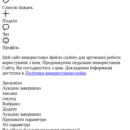
Список бажань
Подати
Чат
Профіль
Цей сайт використовує файли cookies для зручнішої роботи
користувачів з ним. Продовжуючи подальше використання
Сайту, Ви погоджуєтесь з цим. Докладніша інформація
доступна в
Політики використання cookie
Зрозуміло
Аукціон завершено
хвилин
секунд
Вибрано
Додати
Аукціон завершено
Приховати параметри
Усі параметри
Ви дійсно бажаєте видалити сторінку?