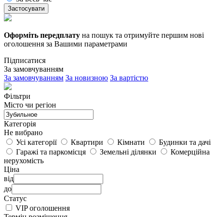
Застосувати
Оформіть передплату
на пошук та отримуйте першим нові
оголошення за Вашими параметрами
Підписатися
За замовчуванням
За замовчуванням
За новизною
За вартістю
Фільтри
Місто чи регіон
Категорія
Не вибрано
Усі категорії
Квартири
Кімнати
Будинки та дачі
Гаражі та паркомісця
Земельні ділянки
Комерційна
нерухомість
Ціна
від
до
Статус
VIP оголошення
Термін розміщення