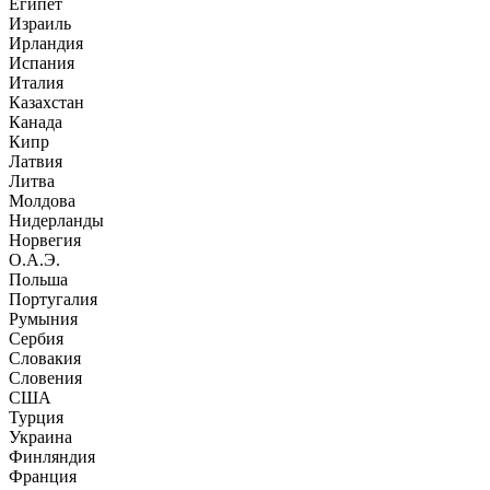
Египет
Израиль
Ирландия
Испания
Италия
Казахстан
Канада
Кипр
Латвия
Литва
Молдова
Нидерланды
Норвегия
О.А.Э.
Польша
Португалия
Румыния
Сербия
Словакия
Словения
США
Турция
Украина
Финляндия
Франция