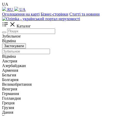
UA
RU
UA
Оголошення на карті
Бізнес-сторінки
Статті та новини
Каталог
Зубильное
Відміна
Застосувати
Відміна
Австрия
Азербайджан
Армения
Бельгия
Болгария
Великобритания
Венгрия
Германия
Голландия
Греция
Грузия
Дания