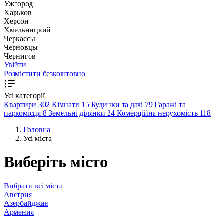
Ужгород
Харьков
Херсон
Хмельницкий
Черкассы
Чернoвцы
Чернигов
Увійти
Розмістити безкоштовно
Усі категорії
Квартири
302
Кімнати
15
Будинки та дачі
79
Гаражі та
паркомісця
8
Земельні ділянки
24
Комерційна нерухомість
118
Головна
Усі міста
Виберіть місто
Вибрати всі міста
Австрия
Азербайджан
Армения