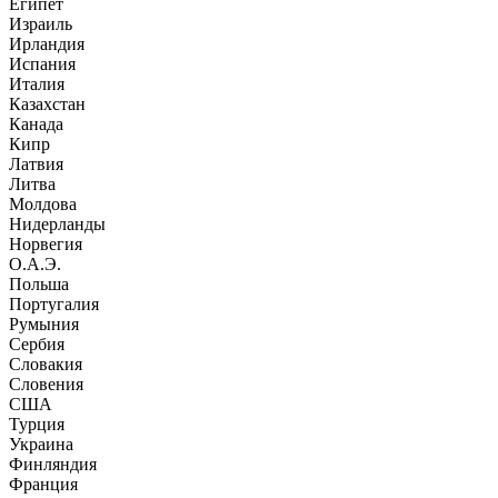
Египет
Израиль
Ирландия
Испания
Италия
Казахстан
Канада
Кипр
Латвия
Литва
Молдова
Нидерланды
Норвегия
О.А.Э.
Польша
Португалия
Румыния
Сербия
Словакия
Словения
США
Турция
Украина
Финляндия
Франция