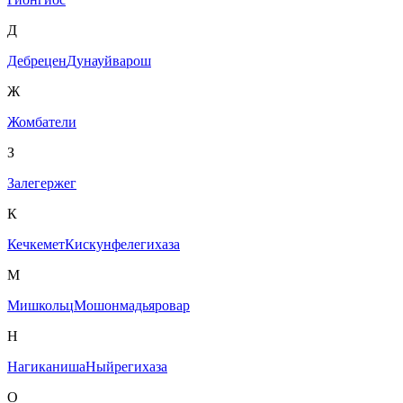
Д
Дебрецен
Дунауйварош
Ж
Жомбатели
З
Залегержег
К
Кечкемет
Кискунфелегихаза
М
Мишкольц
Мошонмадьяровар
Н
Нагиканиша
Ныйрегихаза
О