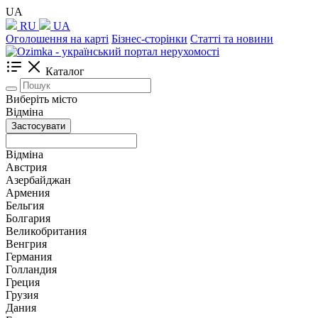
UA
RU
UA
Оголошення на карті
Бізнес-сторінки
Статті та новини
Каталог
Виберіть місто
Відміна
Застосувати
Відміна
Австрия
Азербайджан
Армения
Бельгия
Болгария
Великобритания
Венгрия
Германия
Голландия
Греция
Грузия
Дания