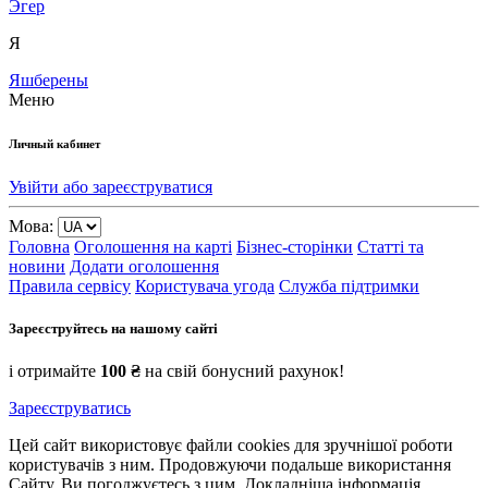
Эгер
Я
Яшберены
Меню
Личный кабинет
Увійти або зареєструватися
Мова:
Головна
Оголошення на карті
Бізнес-сторінки
Статті та
новини
Додати оголошення
Правила сервісу
Користувача угода
Служба підтримки
Зареєструйтесь на нашому сайті
і отримайте
100 ₴
на свій бонусний рахунок!
Зареєструватись
Цей сайт використовує файли cookies для зручнішої роботи
користувачів з ним. Продовжуючи подальше використання
Сайту, Ви погоджуєтесь з цим. Докладніша інформація