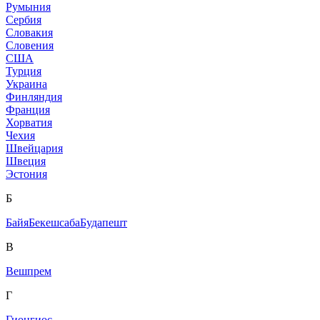
Румыния
Сербия
Словакия
Словения
США
Турция
Украина
Финляндия
Франция
Хорватия
Чехия
Швейцария
Швеция
Эстония
Б
Байя
Бекешсаба
Будапешт
В
Вешпрем
Г
Гионгиос