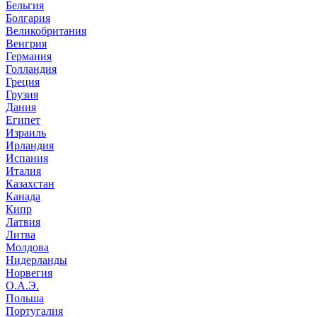
Бельгия
Болгария
Великобритания
Венгрия
Германия
Голландия
Греция
Грузия
Дания
Египет
Израиль
Ирландия
Испания
Италия
Казахстан
Канада
Кипр
Латвия
Литва
Молдова
Нидерланды
Норвегия
О.А.Э.
Польша
Португалия