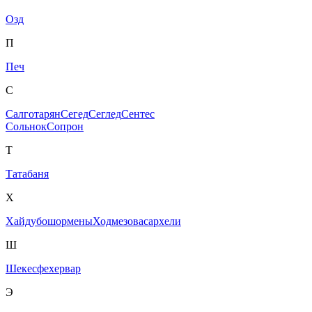
Озд
П
Печ
С
Салготарян
Сегед
Сеглед
Сентес
Сольнок
Сопрон
Т
Татабаня
Х
Хайдубошормены
Ходмезовасархели
Ш
Шекесфехервар
Э