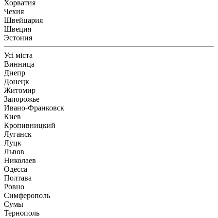
Хорватия
Чехия
Швейцария
Швеция
Эстония
Усі міста
Винница
Днепр
Донецк
Житомир
Запорожье
Ивано-Франковск
Киев
Кропивницкий
Луганск
Луцк
Львов
Николаев
Одесса
Полтава
Ровно
Симферополь
Сумы
Тернополь