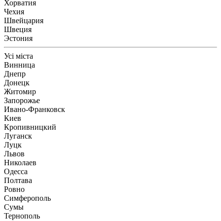
Хорватия
Чехия
Швейцария
Швеция
Эстония
Усі міста
Винница
Днепр
Донецк
Житомир
Запорожье
Ивано-Франковск
Киев
Кропивницкий
Луганск
Луцк
Львов
Николаев
Одесса
Полтава
Ровно
Симферополь
Сумы
Тернополь