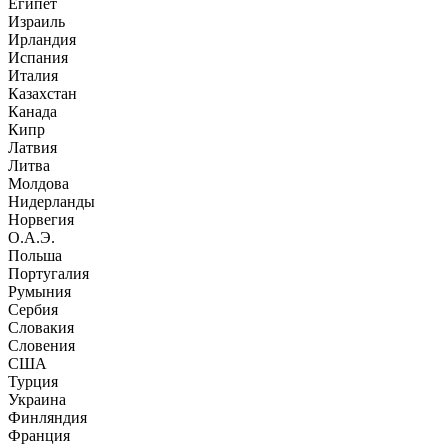
Египет
Израиль
Ирландия
Испания
Италия
Казахстан
Канада
Кипр
Латвия
Литва
Молдова
Нидерланды
Норвегия
О.А.Э.
Польша
Португалия
Румыния
Сербия
Словакия
Словения
США
Турция
Украина
Финляндия
Франция