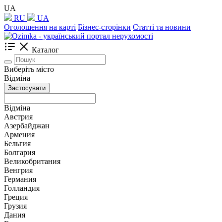
UA
RU
UA
Оголошення на карті
Бізнес-сторінки
Статті та новини
Каталог
Виберіть місто
Відміна
Застосувати
Відміна
Австрия
Азербайджан
Армения
Бельгия
Болгария
Великобритания
Венгрия
Германия
Голландия
Греция
Грузия
Дания