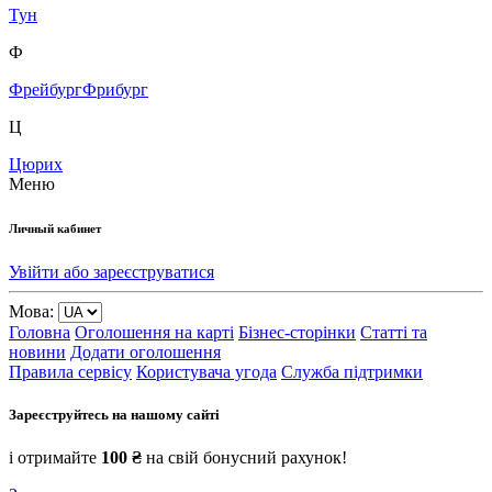
Тун
Ф
Фрейбург
Фрибург
Ц
Цюрих
Меню
Личный кабинет
Увійти або зареєструватися
Мова:
Головна
Оголошення на карті
Бізнес-сторінки
Статті та
новини
Додати оголошення
Правила сервісу
Користувача угода
Служба підтримки
Зареєструйтесь на нашому сайті
і отримайте
100 ₴
на свій бонусний рахунок!