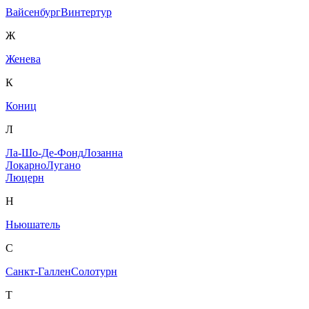
Вайсенбург
Винтертур
Ж
Женева
К
Кониц
Л
Ла-Шо-Де-Фонд
Лозанна
Локарно
Лугано
Люцерн
Н
Ньюшатель
С
Санкт-Галлен
Солотурн
Т