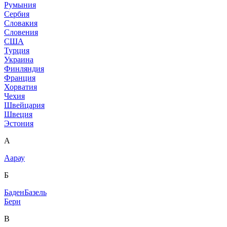
Румыния
Сербия
Словакия
Словения
США
Турция
Украина
Финляндия
Франция
Хорватия
Чехия
Швейцария
Швеция
Эстония
А
Аарау
Б
Баден
Базель
Берн
В