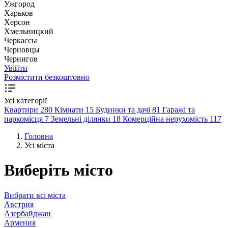
Ужгород
Харьков
Херсон
Хмельницкий
Черкассы
Чернoвцы
Чернигов
Увійти
Розмістити безкоштовно
Усі категорії
Квартири
280
Кімнати
15
Будинки та дачі
81
Гаражі та
паркомісця
7
Земельні ділянки
18
Комерційна нерухомість
117
Головна
Усі міста
Виберіть місто
Вибрати всі міста
Австрия
Азербайджан
Армения