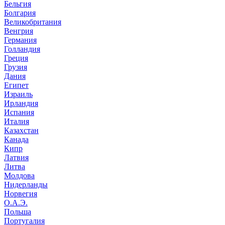
Бельгия
Болгария
Великобритания
Венгрия
Германия
Голландия
Греция
Грузия
Дания
Египет
Израиль
Ирландия
Испания
Италия
Казахстан
Канада
Кипр
Латвия
Литва
Молдова
Нидерланды
Норвегия
О.А.Э.
Польша
Португалия